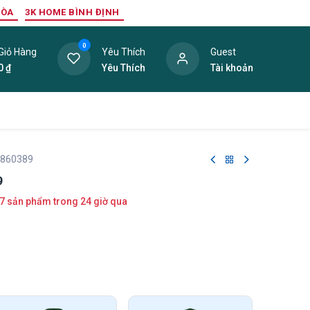
HÒA
3K HOME BÌNH ĐỊNH
0
Giỏ Hàng
Yêu Thích
Guest
0
₫
Yêu Thích
Tài khoản
ang Trí Nội Thất
Tấm Lợp
Phụ Kiện
Hàng Thanh L
 860389
9
7 sản phẩm trong 24 giờ qua