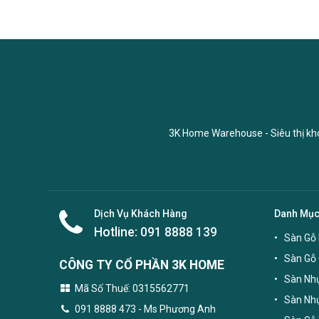
3K Home Warehouse - Siêu thị kho 
Dịch Vụ Khách Hàng
Danh Mụ
Hotline:
091 8888 139
Sàn Gỗ 
Sàn Gỗ
CÔNG TY CỔ PHẦN 3K HOME
Sàn Nhự
Mã Số Thuế: 0315562771
Sàn Nh
091 8888 473
- Ms Phương Anh