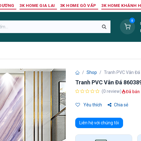
 DƯƠNG
3K HOME GIA LAI
3K HOME GÒ VẤP
3K HOME KHÁNH 
0
Sàn Nhựa
Sàn Gỗ Tự Nhiên
Trang Trí Tường
Tr
Shop
Tranh PVC Vân Đá
Tranh PVC Vân Đá 86038
(0 review)
Đã bán 
Yêu thích
Chia sẻ
Liên hệ với chúng tôi