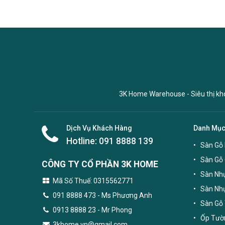
3K Home Warehouse - Siêu thị kho 
Dịch Vụ Khách Hàng
Danh Mụ
Hotline:
091 8888 139
Sàn Gỗ 
Sàn Gỗ
CÔNG TY CỔ PHẦN 3K HOME
Sàn Nhự
Mã Số Thuế: 0315562771
Sàn Nh
091 8888 473
- Ms Phương Anh
Sàn Gỗ 
0913 8888 23 - Mr Phong
Ốp Tườn
3khome.vn@gmail.com