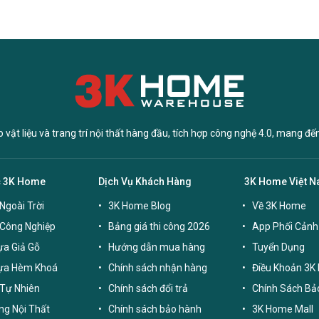
vật liệu và trang trí nội thất hàng đầu, tích hợp công nghệ 4.0, mang đế
c 3K Home
Dịch Vụ Khách Hàng
3K Home Việt 
Ngoài Trời
3K Home Blog
Về 3K Home
 Công Nghiệp
Bảng giá thi công 2026
App Phối Cảnh
a Giả Gỗ
Hướng dẫn mua hàng
Tuyển Dụng
ựa Hèm Khoá
Chính sách nhận hàng
Điều Khoản 3K
Tự Nhiên
Chính sách đổi trả
Chính Sách Bả
g Nội Thất
Chính sách bảo hành
3K Home Mall