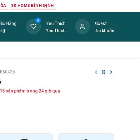
HÒA
3K HOME BÌNH ĐỊNH
0
Giỏ Hàng
Yêu Thích
Guest
0
₫
Yêu Thích
Tài khoản
ang Trí Nội Thất
Tấm Lợp
Phụ Kiện
Hàng Thanh L
 860435
5
15 sản phẩm trong 24 giờ qua