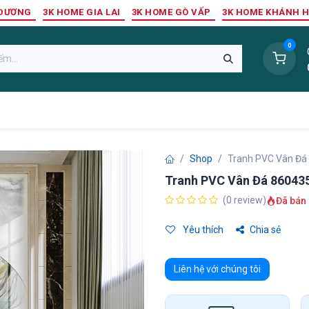
 DƯƠNG
3K HOME GIA LAI
3K HOME GÒ VẤP
3K HOME KHÁNH 
0
Sàn Nhựa
Sàn Gỗ Tự Nhiên
Trang Trí Tường
Tr
Shop
Tranh PVC Vân Đá
Tranh PVC Vân Đá 86043
(0 review)
Đã bán 
Yêu thích
Chia sẻ
Liên hệ với chúng tôi