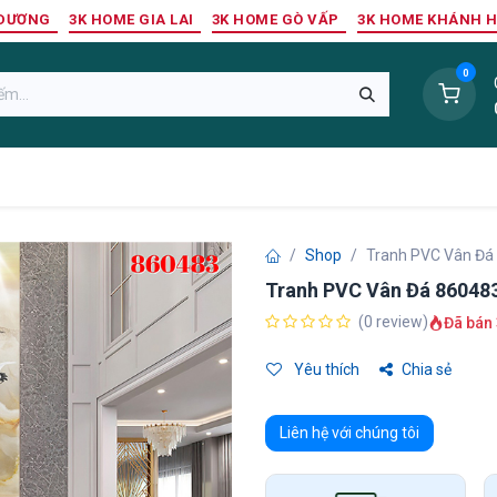
 DƯƠNG
3K HOME GIA LAI
3K HOME GÒ VẤP
3K HOME KHÁNH 
0
Sàn Nhựa
Sàn Gỗ Tự Nhiên
Trang Trí Tường
Tr
Shop
Tranh PVC Vân Đá
Tranh PVC Vân Đá 86048
(0 review)
Đã bán 
Yêu thích
Chia sẻ
Liên hệ với chúng tôi