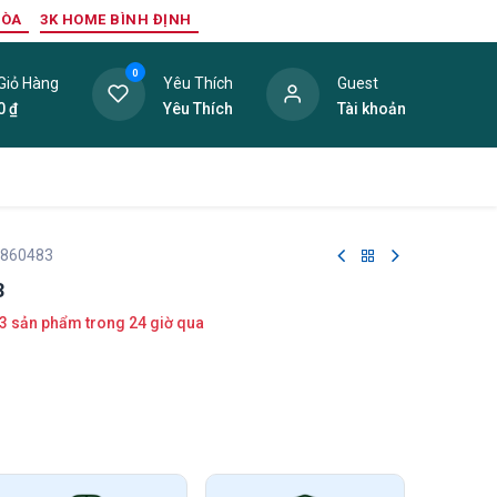
HÒA
3K HOME BÌNH ĐỊNH
0
Giỏ Hàng
Yêu Thích
Guest
0
₫
Yêu Thích
Tài khoản
ang Trí Nội Thất
Tấm Lợp
Phụ Kiện
Hàng Thanh L
 860483
3
3 sản phẩm trong 24 giờ qua