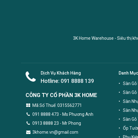
3K Home Warehouse - Siêu thị kho 
Dịch Vụ Khách Hàng
Danh Mụ
Hotline:
091 8888 139
Sàn Gỗ 
Sàn Gỗ
CÔNG TY CỔ PHẦN 3K HOME
Sàn Nhự
Mã Số Thuế: 0315562771
Sàn Nh
091 8888 473
- Ms Phương Anh
Sàn Gỗ 
0913 8888 23 - Mr Phong
Ốp Tườn
3khome.vn@gmail.com
Phụ Kiệ