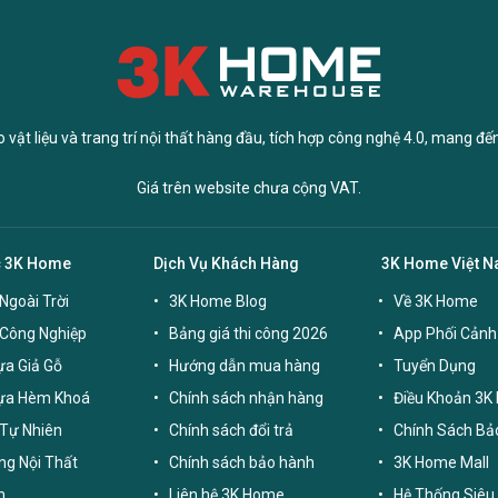
vật liệu và trang trí nội thất hàng đầu, tích hợp công nghệ 4.0, mang đế
Giá trên website chưa cộng VAT.
c 3K Home
Dịch Vụ Khách Hàng
3K Home Việt 
Ngoài Trời
3K Home Blog
Về 3K Home
 Công Nghiệp
Bảng giá thi công 2026
App Phối Cảnh
a Giả Gỗ
Hướng dẫn mua hàng
Tuyển Dụng
ựa Hèm Khoá
Chính sách nhận hàng
Điều Khoản 3K
Tự Nhiên
Chính sách đổi trả
Chính Sách Bả
g Nội Thất
Chính sách bảo hành
3K Home Mall
n
Liên hệ 3K Home
Hệ Thống Siêu 