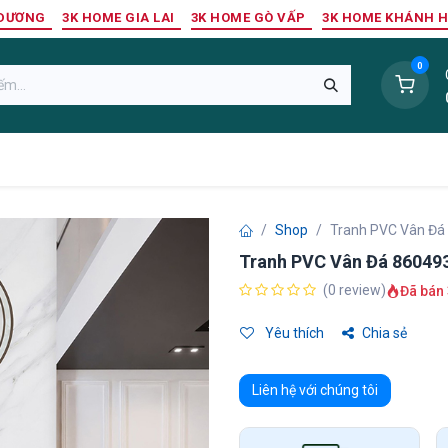
 DƯƠNG
3K HOME GIA LAI
3K HOME GÒ VẤP
3K HOME KHÁNH 
0
Sàn Nhựa
Sàn Gỗ Tự Nhiên
Trang Trí Tường
Tr
Shop
Tranh PVC Vân Đá
Tranh PVC Vân Đá 86049
(0 review)
Đã bán 
Yêu thích
Chia sẻ
Liên hệ với chúng tôi