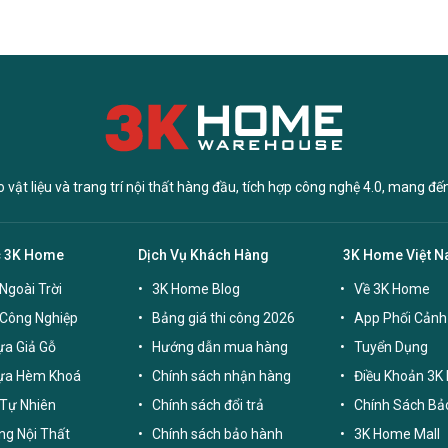
vật liệu và trang trí nội thất hàng đầu, tích hợp công nghệ 4.0, mang đế
c 3K Home
Dịch Vụ Khách Hàng
3K Home Việt 
Ngoài Trời
3K Home Blog
Về 3K Home
 Công Nghiệp
Bảng giá thi công 2026
App Phối Cảnh
a Giả Gỗ
Hướng dẫn mua hàng
Tuyển Dụng
ựa Hèm Khoá
Chính sách nhận hàng
Điều Khoản 3K
Tự Nhiên
Chính sách đổi trả
Chính Sách Bả
g Nội Thất
Chính sách bảo hành
3K Home Mall