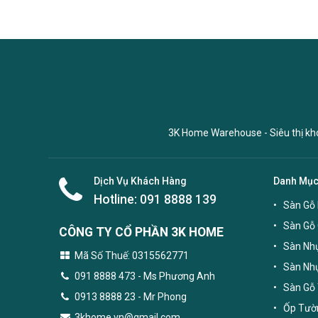
3K Home Warehouse - Siêu thị kho 
Dịch Vụ Khách Hàng
Danh Mụ
Hotline:
091 8888 139
Sàn Gỗ 
Sàn Gỗ
CÔNG TY CỔ PHẦN 3K HOME
Sàn Nhự
Mã Số Thuế: 0315562771
Sàn Nh
091 8888 473
- Ms Phương Anh
Sàn Gỗ 
0913 8888 23 - Mr Phong
Ốp Tườn
3khome.vn@gmail.com