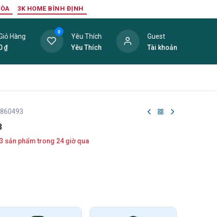
HÒA
3K HOME BÌNH ĐỊNH
0
Giỏ Hàng
Yêu Thích
Guest
0
₫
Yêu Thích
Tài khoản
ang Trí Nội Thất
Tấm Lợp
Phụ Kiện
Hàng Thanh L
 860493
3
3 sản phẩm trong 24 giờ qua