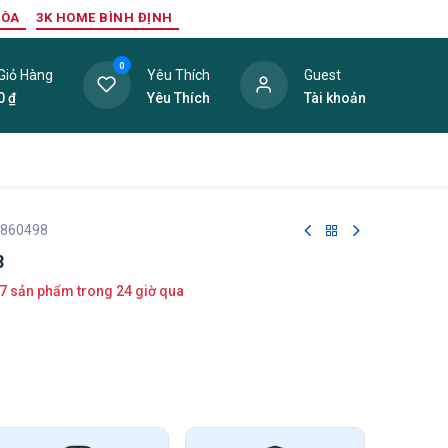
HÒA
3K HOME BÌNH ĐỊNH
0
Giỏ Hàng
Yêu Thích
Guest
0
₫
Yêu Thích
Tài khoản
ang Trí Nội Thất
Tấm Lợp
Phụ Kiện
Hàng Thanh L
 860498
8
7 sản phẩm trong 24 giờ qua