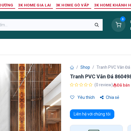
 DƯƠNG
3K HOME GIA LAI
3K HOME GÒ VẤP
3K HOME KHÁNH 
0
Sàn Nhựa
Sàn Gỗ Tự Nhiên
Trang Trí Tường
Tr
Shop
Tranh PVC Vân Đá
Tranh PVC Vân Đá 86049
(0 review)
Đã bán 
Yêu thích
Chia sẻ
Liên hệ với chúng tôi