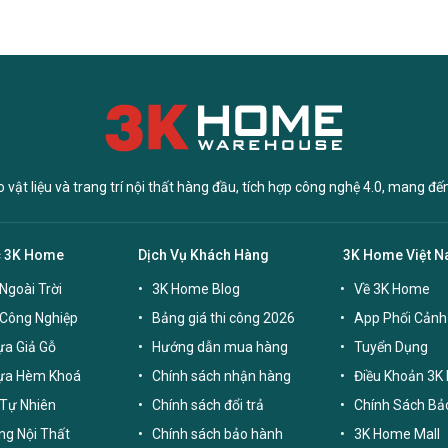
vật liệu và trang trí nội thất hàng đầu, tích hợp công nghệ 4.0, mang đế
c 3K Home
Dịch Vụ Khách Hàng
3K Home Việt 
Ngoài Trời
3K Home Blog
Về 3K Home
 Công Nghiệp
Bảng giá thi công 2026
App Phối Cảnh
a Giả Gỗ
Hướng dẫn mua hàng
Tuyển Dụng
ựa Hèm Khoá
Chính sách nhận hàng
Điều Khoản 3K
Tự Nhiên
Chính sách đổi trả
Chính Sách Bả
g Nội Thất
Chính sách bảo hành
3K Home Mall