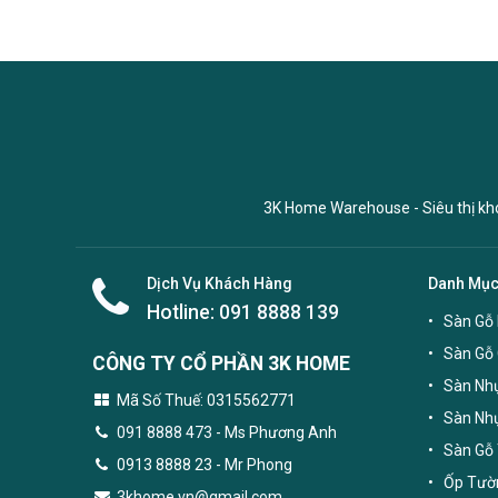
3K Home Warehouse - Siêu thị kho 
Dịch Vụ Khách Hàng
Danh Mụ
Hotline:
091 8888 139
Sàn Gỗ 
Sàn Gỗ
CÔNG TY CỔ PHẦN 3K HOME
Sàn Nhự
Mã Số Thuế: 0315562771
Sàn Nh
091 8888 473
- Ms Phương Anh
Sàn Gỗ 
0913 8888 23 - Mr Phong
Ốp Tườn
3khome.vn@gmail.com