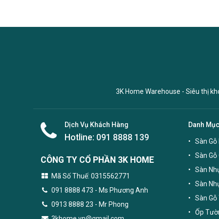
3K Home Warehouse - Siêu thị kho 
Dịch Vụ Khách Hàng
Danh Mụ
Hotline:
091 8888 139
Sàn Gỗ 
Sàn Gỗ
CÔNG TY CỔ PHẦN 3K HOME
Sàn Nhự
Mã Số Thuế: 0315562771
Sàn Nh
091 8888 473
- Ms Phương Anh
Sàn Gỗ 
0913 8888 23 - Mr Phong
Ốp Tườn
3khome.vn@gmail.com