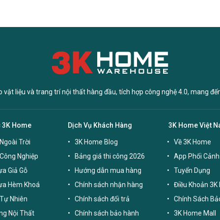
vật liệu và trang trí nội thất hàng đầu, tích hợp công nghệ 4.0, mang đế
c 3K Home
Dịch Vụ Khách Hàng
3K Home Việt 
Ngoài Trời
3K Home Blog
Về 3K Home
 Công Nghiệp
Bảng giá thi công 2026
App Phối Cảnh
a Giả Gỗ
Hướng dẫn mua hàng
Tuyển Dụng
ựa Hèm Khoá
Chính sách nhận hàng
Điều Khoản 3K
Tự Nhiên
Chính sách đổi trả
Chính Sách Bả
g Nội Thất
Chính sách bảo hành
3K Home Mall