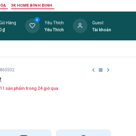
HÒA
3K HOME BÌNH ĐỊNH
0
Giỏ Hàng
Yêu Thích
Guest
0
₫
Yêu Thích
Tài khoản
ang Trí Nội Thất
Tấm Lợp
Phụ Kiện
Hàng Thanh L
 860502
2
11 sản phẩm trong 24 giờ qua