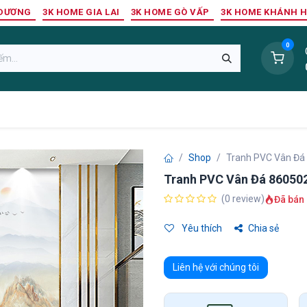
 DƯƠNG
3K HOME GIA LAI
3K HOME GÒ VẤP
3K HOME KHÁNH 
0
Sàn Nhựa
Sàn Gỗ Tự Nhiên
Trang Trí Tường
Tr
Shop
Tranh PVC Vân Đá
Tranh PVC Vân Đá 86050
(0 review)
Đã bán 
Yêu thích
Chia sẻ
Liên hệ với chúng tôi