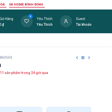
HÒA
3K HOME BÌNH ĐỊNH
0
Giỏ Hàng
Yêu Thích
Guest
0
₫
Yêu Thích
Tài khoản
ang Trí Nội Thất
Tấm Lợp
Phụ Kiện
Hàng Thanh L
 860504
4
11 sản phẩm trong 24 giờ qua