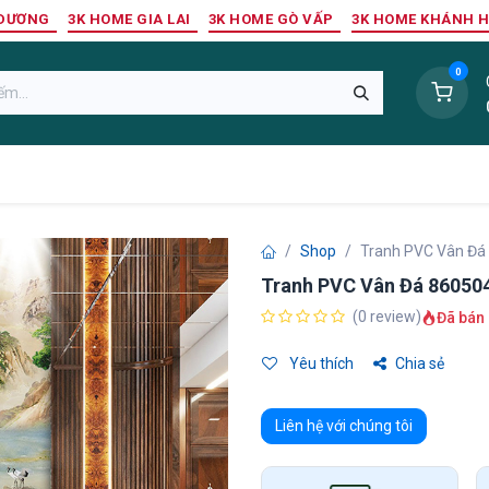
 DƯƠNG
3K HOME GIA LAI
3K HOME GÒ VẤP
3K HOME KHÁNH 
0
Sàn Nhựa
Sàn Gỗ Tự Nhiên
Trang Trí Tường
Tr
Shop
Tranh PVC Vân Đá
Tranh PVC Vân Đá 86050
(0 review)
Đã bán 
Yêu thích
Chia sẻ
Liên hệ với chúng tôi