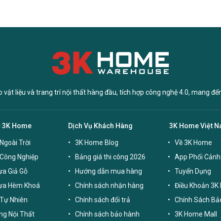
vật liệu và trang trí nội thất hàng đầu, tích hợp công nghệ 4.0, mang đế
c 3K Home
Dịch Vụ Khách Hàng
3K Home Việt 
Ngoài Trời
3K Home Blog
Về 3K Home
 Công Nghiệp
Bảng giá thi công 2026
App Phối Cảnh
a Giả Gỗ
Hướng dẫn mua hàng
Tuyển Dụng
ựa Hèm Khoá
Chính sách nhận hàng
Điều Khoản 3K
Tự Nhiên
Chính sách đổi trả
Chính Sách Bả
g Nội Thất
Chính sách bảo hành
3K Home Mall