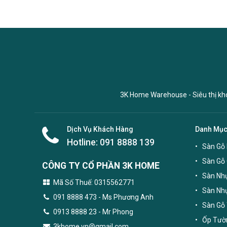
3K Home Warehouse - Siêu thị kho 
Dịch Vụ Khách Hàng
Danh Mụ
Hotline:
091 8888 139
Sàn Gỗ 
Sàn Gỗ
CÔNG TY CỔ PHẦN 3K HOME
Sàn Nhự
Mã Số Thuế: 0315562771
Sàn Nh
091 8888 473
- Ms Phương Anh
Sàn Gỗ 
0913 8888 23 - Mr Phong
Ốp Tườn
3khome.vn@gmail.com