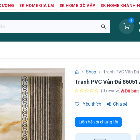
 DƯƠNG
3K HOME GIA LAI
3K HOME GÒ VẤP
3K HOME KHÁNH 
0
Sàn Nhựa
Sàn Gỗ Tự Nhiên
Trang Trí Tường
Tr
Shop
Tranh PVC Vân Đá
Tranh PVC Vân Đá 86051
(0 review)
Đã bán 
Yêu thích
Chia sẻ
Liên hệ với chúng tôi