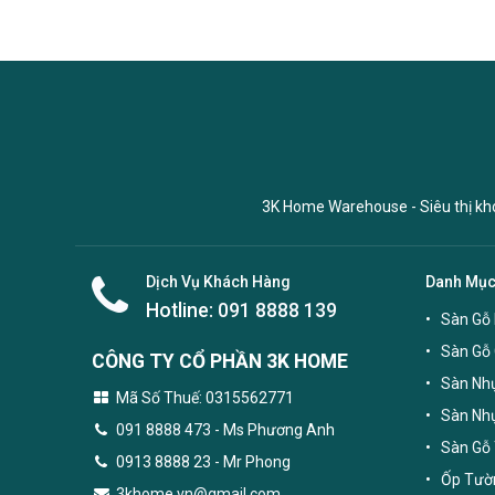
3K Home Warehouse - Siêu thị kho 
Dịch Vụ Khách Hàng
Danh Mụ
Hotline:
091 8888 139
Sàn Gỗ 
Sàn Gỗ
CÔNG TY CỔ PHẦN 3K HOME
Sàn Nhự
Mã Số Thuế: 0315562771
Sàn Nh
091 8888 473
- Ms Phương Anh
Sàn Gỗ 
0913 8888 23 - Mr Phong
Ốp Tườn
3khome.vn@gmail.com