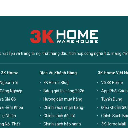
vật liệu và trang trí nội thất hàng đầu, tích hợp công nghệ 4.0, mang đế
c 3K Home
Dịch Vụ Khách Hàng
3K Home Việt 
Ngoài Trời
3K Home Blog
Về 3K Home
 Công Nghiệp
Bảng giá thi công 2026
App Phối Cảnh
a Giả Gỗ
Hướng dẫn mua hàng
Tuyển Dụng
ựa Hèm Khoá
Chính sách nhận hàng
Điều Khoản 3K
Tự Nhiên
Chính sách đổi trả
Chính Sách Bả
g Nội Thất
Chính sách bảo hành
3K Home Mall