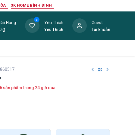
HÒA
3K HOME BÌNH ĐỊNH
0
Giỏ Hàng
Yêu Thích
Guest
0
₫
Yêu Thích
Tài khoản
ang Trí Nội Thất
Tấm Lợp
Phụ Kiện
Hàng Thanh L
 860517
7
6 sản phẩm trong 24 giờ qua