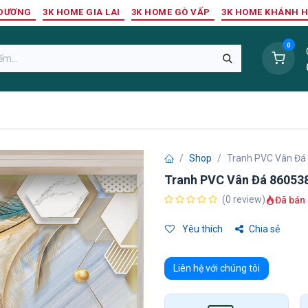
 DƯƠNG
3K HOME GIA LAI
3K HOME GÒ VẤP
3K HOME KHÁNH 
0
Sàn Nhựa
Sàn Gỗ Tự Nhiên
Trang Trí Tường
Tr
Shop
Tranh PVC Vân Đá
Tranh PVC Vân Đá 86053
(0 review)
Đã bán 
Yêu thích
Chia sẻ
Liên hệ với chúng tôi