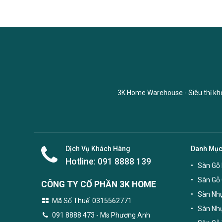
3K Home Warehouse - Siêu thị kho 
Dịch Vụ Khách Hàng
Danh Mụ
Hotline:
091 8888 139
Sàn Gỗ 
Sàn Gỗ
CÔNG TY CỔ PHẦN 3K HOME
Sàn Nhự
Mã Số Thuế: 0315562771
Sàn Nh
091 8888 473
- Ms Phương Anh