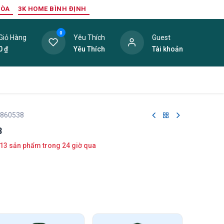
HÒA
3K HOME BÌNH ĐỊNH
0
Giỏ Hàng
Yêu Thích
Guest
0
₫
Yêu Thích
Tài khoản
ang Trí Nội Thất
Tấm Lợp
Phụ Kiện
Hàng Thanh L
 860538
8
13 sản phẩm trong 24 giờ qua