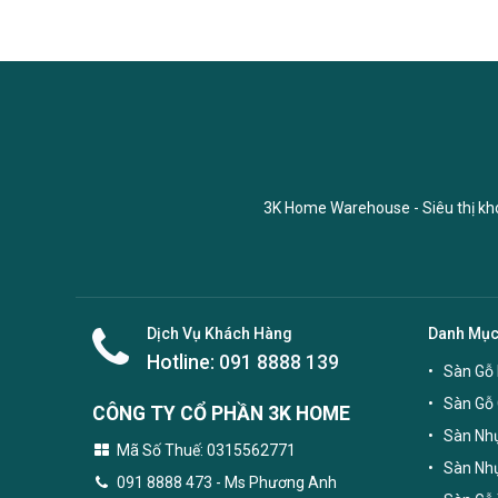
3K Home Warehouse - Siêu thị kho 
Dịch Vụ Khách Hàng
Danh Mụ
Hotline:
091 8888 139
Sàn Gỗ 
Sàn Gỗ
CÔNG TY CỔ PHẦN 3K HOME
Sàn Nhự
Mã Số Thuế: 0315562771
Sàn Nh
091 8888 473
- Ms Phương Anh