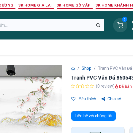
 DƯƠNG
3K HOME GIA LAI
3K HOME GÒ VẤP
3K HOME KHÁNH 
0
Sàn Nhựa
Sàn Gỗ Tự Nhiên
Trang Trí Tường
Tr
Shop
Tranh PVC Vân Đá
Tranh PVC Vân Đá 86054
(0 review)
Đã bán 
Yêu thích
Chia sẻ
Liên hệ với chúng tôi