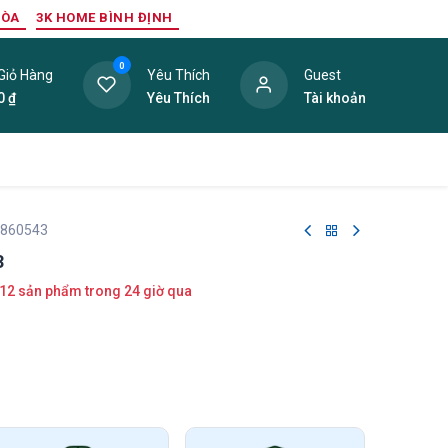
HÒA
3K HOME BÌNH ĐỊNH
0
Giỏ Hàng
Yêu Thích
Guest
0
₫
Yêu Thích
Tài khoản
ang Trí Nội Thất
Tấm Lợp
Phụ Kiện
Hàng Thanh L
 860543
3
12 sản phẩm trong 24 giờ qua