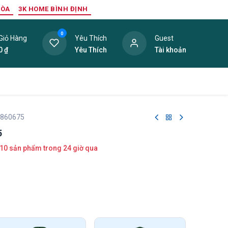
HÒA
3K HOME BÌNH ĐỊNH
0
Giỏ Hàng
Yêu Thích
Guest
0
₫
Yêu Thích
Tài khoản
ang Trí Nội Thất
Tấm Lợp
Phụ Kiện
Hàng Thanh L
 860675
5
10 sản phẩm trong 24 giờ qua