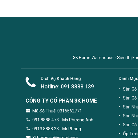
3K Home Warehouse - Siêu thị kho 
Dịch Vụ Khách Hàng
Danh Mụ
Hotline:
091 8888 139
Sàn Gỗ 
Sàn Gỗ
CÔNG TY CỔ PHẦN 3K HOME
Sàn Nhự
Mã Số Thuế: 0315562771
Sàn Nh
091 8888 473
- Ms Phương Anh
Sàn Gỗ 
0913 8888 23 - Mr Phong
Ốp Tườn
3khome.vn@gmail.com