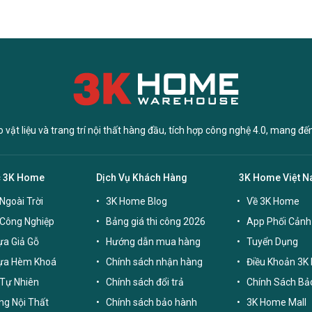
vật liệu và trang trí nội thất hàng đầu, tích hợp công nghệ 4.0, mang đế
c 3K Home
Dịch Vụ Khách Hàng
3K Home Việt 
Ngoài Trời
3K Home Blog
Về 3K Home
 Công Nghiệp
Bảng giá thi công 2026
App Phối Cảnh
a Giả Gỗ
Hướng dẫn mua hàng
Tuyển Dụng
ựa Hèm Khoá
Chính sách nhận hàng
Điều Khoản 3K
Tự Nhiên
Chính sách đổi trả
Chính Sách Bả
g Nội Thất
Chính sách bảo hành
3K Home Mall