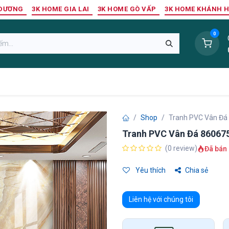
 DƯƠNG
3K HOME GIA LAI
3K HOME GÒ VẤP
3K HOME KHÁNH 
0
Sàn Nhựa
Sàn Gỗ Tự Nhiên
Trang Trí Tường
Tr
Shop
Tranh PVC Vân Đá
Tranh PVC Vân Đá 86067
(0 review)
Đã bán 
Yêu thích
Chia sẻ
Liên hệ với chúng tôi