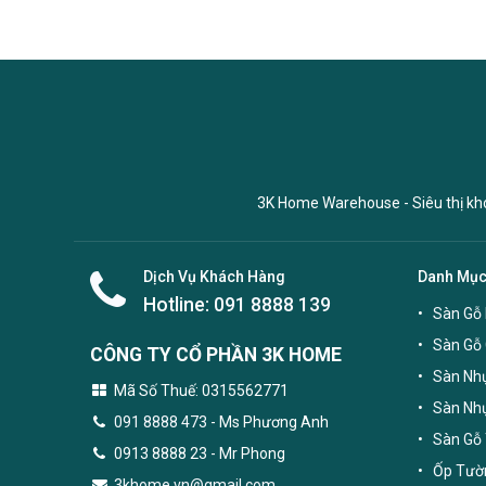
3K Home Warehouse - Siêu thị kho 
Dịch Vụ Khách Hàng
Danh Mụ
Hotline:
091 8888 139
Sàn Gỗ 
Sàn Gỗ
CÔNG TY CỔ PHẦN 3K HOME
Sàn Nhự
Mã Số Thuế: 0315562771
Sàn Nh
091 8888 473
- Ms Phương Anh
Sàn Gỗ 
0913 8888 23 - Mr Phong
Ốp Tườn
3khome.vn@gmail.com