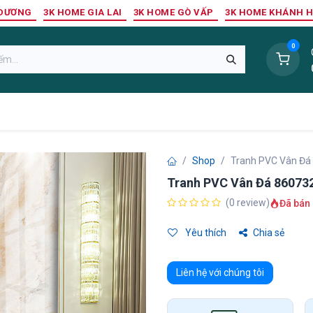
 DƯƠNG
3K HOME GIA LAI
3K HOME GÒ VẤP
3K HOME KHÁNH 
0
Sàn Nhựa
Sàn Gỗ Tự Nhiên
Trang Trí Tường
Tr
Shop
Tranh PVC Vân Đá
Tranh PVC Vân Đá 86073
(0 review)
Đã bán 
Yêu thích
Chia sẻ
Liên hệ với chúng tôi