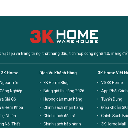
vật liệu và trang trí nội thất hàng đầu, tích hợp công nghệ 4.0, mang đế
c 3K Home
Dịch Vụ Khách Hàng
3K Home Việt 
Ngoài Trời
3K Home Blog
Về 3K Home
 Công Nghiệp
Bảng giá thi công 2026
App Phối Cảnh
a Giả Gỗ
Hướng dẫn mua hàng
Tuyển Dụng
ựa Hèm Khoá
Chính sách nhận hàng
Điều Khoản 3K
Tự Nhiên
Chính sách đổi trả
Chính Sách Bả
g Nội Thất
Chính sách bảo hành
3K Home Mall