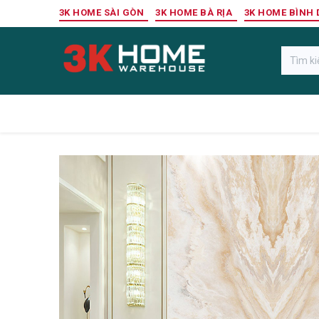
Bỏ qua để đến Nội dung
3K HOME SÀI GÒN
3K HOME BÀ RỊA
3K HOME BÌNH
Gỗ Ngoài Trời
Sàn Gỗ Công Nghiệp