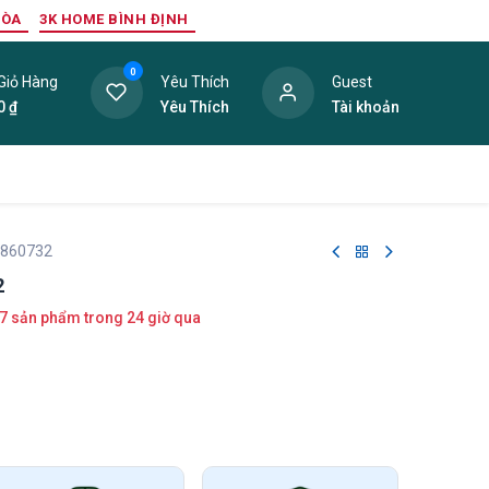
HÒA
3K HOME BÌNH ĐỊNH
0
Giỏ Hàng
Yêu Thích
Guest
0
₫
Yêu Thích
Tài khoản
ang Trí Nội Thất
Tấm Lợp
Phụ Kiện
Hàng Thanh L
 860732
2
7 sản phẩm trong 24 giờ qua