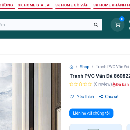
 DƯƠNG
3K HOME GIA LAI
3K HOME GÒ VẤP
3K HOME KHÁNH 
0
Sàn Nhựa
Sàn Gỗ Tự Nhiên
Trang Trí Tường
Tr
Shop
Tranh PVC Vân Đá
Tranh PVC Vân Đá 86082
(0 review)
Đã bán 
Yêu thích
Chia sẻ
Liên hệ với chúng tôi