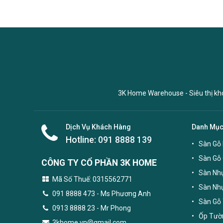
3K Home Warehouse - Siêu thị kho 
Dịch Vụ Khách Hàng
Danh Mụ
Hotline:
091 8888 139
Sàn Gỗ 
Sàn Gỗ
CÔNG TY CỔ PHẦN 3K HOME
Sàn Nhự
Mã Số Thuế: 0315562771
Sàn Nh
091 8888 473
- Ms Phương Anh
Sàn Gỗ 
0913 8888 23 - Mr Phong
Ốp Tườn
3khome.vn@gmail.com