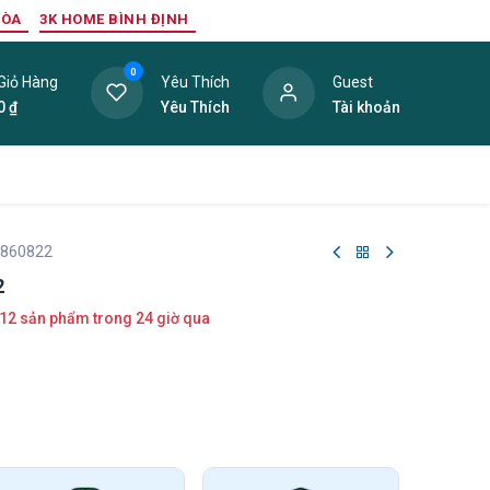
HÒA
3K HOME BÌNH ĐỊNH
0
Giỏ Hàng
Yêu Thích
Guest
0
₫
Yêu Thích
Tài khoản
ang Trí Nội Thất
Tấm Lợp
Phụ Kiện
Hàng Thanh L
 860822
2
12 sản phẩm trong 24 giờ qua