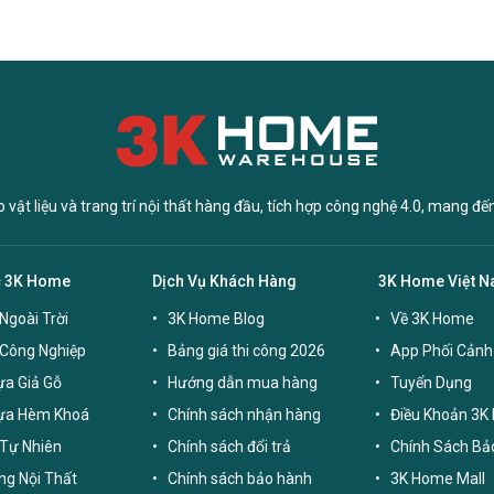
vật liệu và trang trí nội thất hàng đầu, tích hợp công nghệ 4.0, mang đế
c 3K Home
Dịch Vụ Khách Hàng
3K Home Việt 
Ngoài Trời
3K Home Blog
Về 3K Home
 Công Nghiệp
Bảng giá thi công 2026
App Phối Cảnh
a Giả Gỗ
Hướng dẫn mua hàng
Tuyển Dụng
ựa Hèm Khoá
Chính sách nhận hàng
Điều Khoản 3K
Tự Nhiên
Chính sách đổi trả
Chính Sách Bả
g Nội Thất
Chính sách bảo hành
3K Home Mall