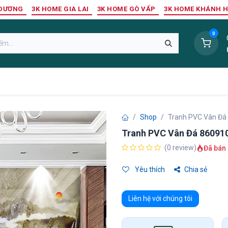
 DƯƠNG
3K HOME GIA LAI
3K HOME GÒ VẤP
3K HOME KHÁNH 
0
Sàn Nhựa
Sàn Gỗ Tự Nhiên
Trang Trí Tường
Tr
Shop
Tranh PVC Vân Đá
Tranh PVC Vân Đá 86091
(0 review)
Đã bán 
Yêu thích
Chia sẻ
Liên hệ với chúng tôi