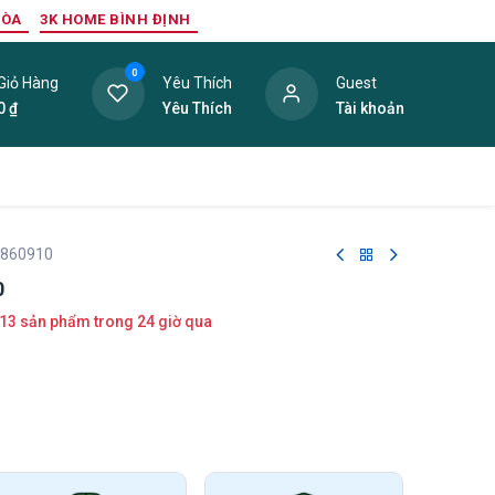
HÒA
3K HOME BÌNH ĐỊNH
0
Giỏ Hàng
Yêu Thích
Guest
0
₫
Yêu Thích
Tài khoản
ang Trí Nội Thất
Tấm Lợp
Phụ Kiện
Hàng Thanh L
 860910
0
13 sản phẩm trong 24 giờ qua