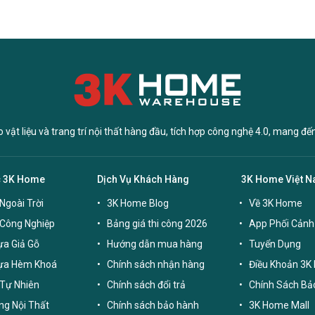
vật liệu và trang trí nội thất hàng đầu, tích hợp công nghệ 4.0, mang đế
c 3K Home
Dịch Vụ Khách Hàng
3K Home Việt 
Ngoài Trời
3K Home Blog
Về 3K Home
 Công Nghiệp
Bảng giá thi công 2026
App Phối Cảnh
a Giả Gỗ
Hướng dẫn mua hàng
Tuyển Dụng
ựa Hèm Khoá
Chính sách nhận hàng
Điều Khoản 3K
Tự Nhiên
Chính sách đổi trả
Chính Sách Bả
g Nội Thất
Chính sách bảo hành
3K Home Mall