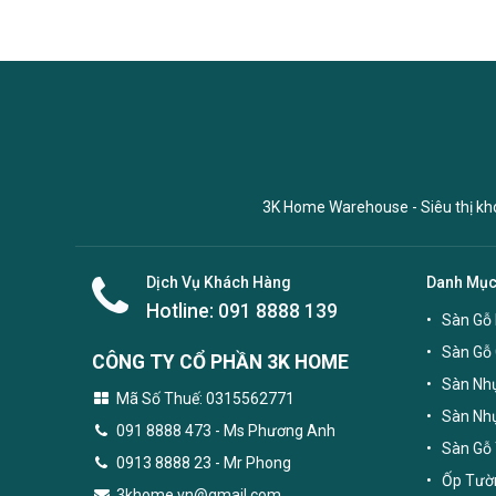
3K Home Warehouse - Siêu thị kho 
Dịch Vụ Khách Hàng
Danh Mụ
Hotline:
091 8888 139
Sàn Gỗ 
Sàn Gỗ
CÔNG TY CỔ PHẦN 3K HOME
Sàn Nhự
Mã Số Thuế: 0315562771
Sàn Nh
091 8888 473
- Ms Phương Anh
Sàn Gỗ 
0913 8888 23 - Mr Phong
Ốp Tườn
3khome.vn@gmail.com