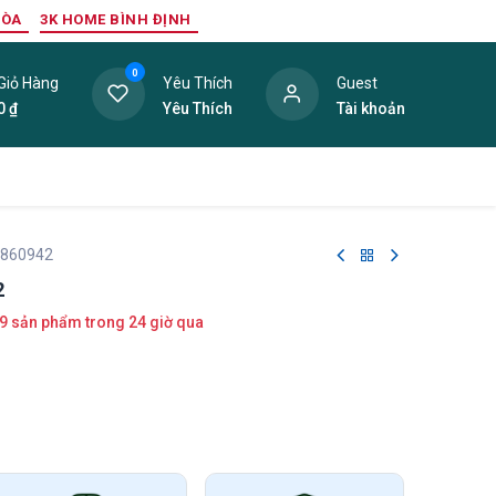
HÒA
3K HOME BÌNH ĐỊNH
0
Giỏ Hàng
Yêu Thích
Guest
0
₫
Yêu Thích
Tài khoản
ang Trí Nội Thất
Tấm Lợp
Phụ Kiện
Hàng Thanh L
 860942
2
9 sản phẩm trong 24 giờ qua