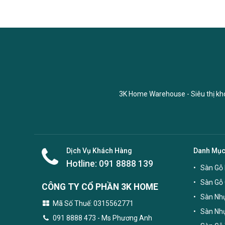
3K Home Warehouse - Siêu thị kho 
Dịch Vụ Khách Hàng
Danh Mụ
Hotline:
091 8888 139
Sàn Gỗ 
Sàn Gỗ
CÔNG TY CỔ PHẦN 3K HOME
Sàn Nhự
Mã Số Thuế: 0315562771
Sàn Nh
091 8888 473
- Ms Phương Anh