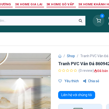
 DƯƠNG
3K HOME GIA LAI
3K HOME GÒ VẤP
3K HOME KHÁNH 
0
Sàn Nhựa
Sàn Gỗ Tự Nhiên
Trang Trí Tường
Tr
Shop
Tranh PVC Vân Đá
Tranh PVC Vân Đá 86094
(0 review)
Đã bán 
Yêu thích
Chia sẻ
Liên hệ với chúng tôi