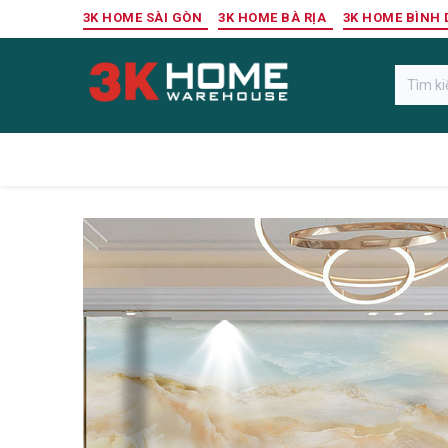
Bỏ qua để đến Nội dung
3K HOME SÀI GÒN
3K HOME BÀ RỊA
3K HOME BÌNH
Gỗ Ngoài Trời
Sàn Gỗ Công Nghiệp