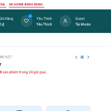
HÒA
3K HOME BÌNH ĐỊNH
0
Giỏ Hàng
Yêu Thích
Guest
0
₫
Yêu Thích
Tài khoản
ang Trí Nội Thất
Tấm Lợp
Phụ Kiện
Hàng Thanh L
 861657
7
8 sản phẩm trong 24 giờ qua