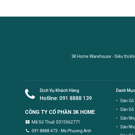
3K Home Warehouse - Siêu thị kho 
Dịch Vụ Khách Hàng
Danh Mụ
Hotline:
091 8888 139
Sàn Gỗ 
Sàn Gỗ
CÔNG TY CỔ PHẦN 3K HOME
Sàn Nhự
Mã Số Thuế: 0315562771
Sàn Nh
091 8888 473
- Ms Phương Anh