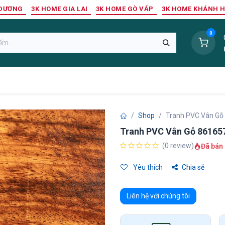
 DƯƠNG
3K HOME GIA LAI
3K HOME GÒ VẤP
3K HOME KHÁNH 
0
Sàn Nhựa
Sàn Gỗ Tự Nhiên
Trang Trí Tường
Tr
Shop
Tranh PVC Vân Gỗ
Tranh PVC Vân Gỗ 86165
(0 review)
Đã bán 
Yêu thích
Chia sẻ
Liên hệ với chúng tôi