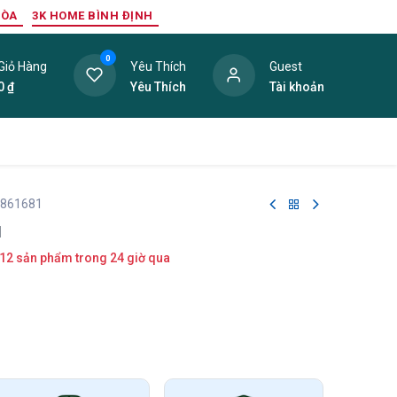
HÒA
3K HOME BÌNH ĐỊNH
0
Giỏ Hàng
Yêu Thích
Guest
0
₫
Yêu Thích
Tài khoản
ang Trí Nội Thất
Tấm Lợp
Phụ Kiện
Hàng Thanh L
 861681
1
12 sản phẩm trong 24 giờ qua