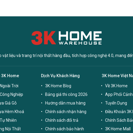
vật liệu và trang trí nội thất hàng đầu, tích hợp công nghệ 4.0, mang đế
c 3K Home
Dịch Vụ Khách Hàng
3K Home Việt 
Ngoài Trời
3K Home Blog
Về 3K Home
 Công Nghiệp
Bảng giá thi công 2026
App Phối Cảnh
a Giả Gỗ
Hướng dẫn mua hàng
Tuyển Dụng
ựa Hèm Khoá
Chính sách nhận hàng
Điều Khoản 3K
Tự Nhiên
Chính sách đổi trả
Chính Sách Bả
g Nội Thất
Chính sách bảo hành
3K Home Mall