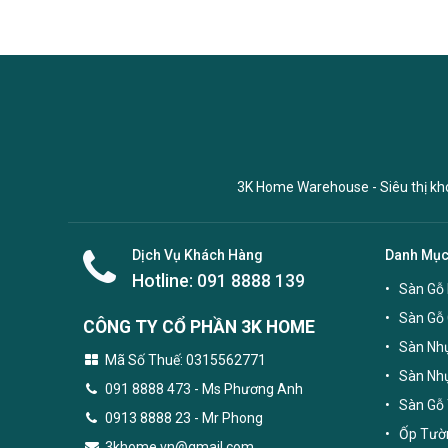
3K Home Warehouse - Siêu thị kho 
Dịch Vụ Khách Hàng
Danh Mụ
Hotline:
091 8888 139
Sàn Gỗ 
Sàn Gỗ
CÔNG TY CỔ PHẦN 3K HOME
Sàn Nhự
Mã Số Thuế: 0315562771
Sàn Nh
091 8888 473
- Ms Phương Anh
Sàn Gỗ 
0913 8888 23 - Mr Phong
Ốp Tườn
3khome.vn@gmail.com