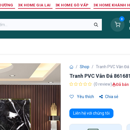
 DƯƠNG
3K HOME GIA LAI
3K HOME GÒ VẤP
3K HOME KHÁNH 
0
Sàn Nhựa
Sàn Gỗ Tự Nhiên
Trang Trí Tường
Tr
Shop
Tranh PVC Vân Đá
Tranh PVC Vân Đá 86168
(0 review)
Đã bán 
Yêu thích
Chia sẻ
Liên hệ với chúng tôi