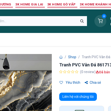
 DƯƠNG
3K HOME GIA LAI
3K HOME GÒ VẤP
3K HOME KHÁNH 
0
Sàn Nhựa
Sàn Gỗ Tự Nhiên
Trang Trí Tường
Tr
Shop
Tranh PVC Vân Đá
Tranh PVC Vân Đá 86171
(0 review)
Đã bán 
Yêu thích
Chia sẻ
Liên hệ với chúng tôi