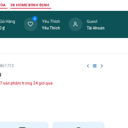
HÒA
3K HOME BÌNH ĐỊNH
0
Giỏ Hàng
Yêu Thích
Guest
0
₫
Yêu Thích
Tài khoản
ang Trí Nội Thất
Tấm Lợp
Phụ Kiện
Hàng Thanh L
 861713
3
7 sản phẩm trong 24 giờ qua