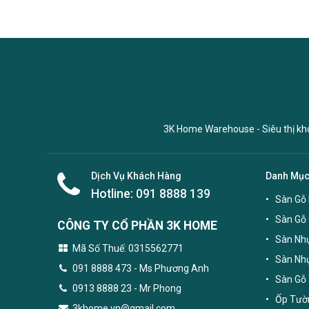
3K Home Warehouse - Siêu thị kho 
Dịch Vụ Khách Hàng
Danh Mụ
Hotline:
091 8888 139
Sàn Gỗ 
Sàn Gỗ
CÔNG TY CỔ PHẦN 3K HOME
Sàn Nhự
Mã Số Thuế: 0315562771
Sàn Nh
091 8888 473
- Ms Phương Anh
Sàn Gỗ 
0913 8888 23 - Mr Phong
Ốp Tườn
3khome.vn@gmail.com