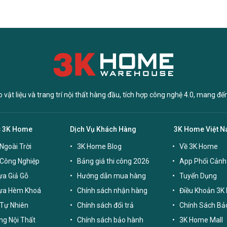
vật liệu và trang trí nội thất hàng đầu, tích hợp công nghệ 4.0, mang đế
c 3K Home
Dịch Vụ Khách Hàng
3K Home Việt 
Ngoài Trời
3K Home Blog
Về 3K Home
 Công Nghiệp
Bảng giá thi công 2026
App Phối Cảnh
a Giả Gỗ
Hướng dẫn mua hàng
Tuyển Dụng
ựa Hèm Khoá
Chính sách nhận hàng
Điều Khoản 3K
Tự Nhiên
Chính sách đổi trả
Chính Sách Bả
g Nội Thất
Chính sách bảo hành
3K Home Mall