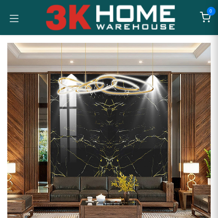
Bỏ qua để đến Nội dung
0