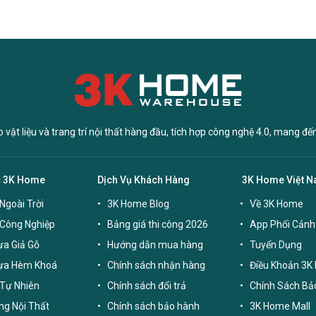
vật liệu và trang trí nội thất hàng đầu, tích hợp công nghệ 4.0, mang đế
c 3K Home
Dịch Vụ Khách Hàng
3K Home Việt 
Ngoài Trời
3K Home Blog
Về 3K Home
 Công Nghiệp
Bảng giá thi công 2026
App Phối Cảnh
a Giả Gỗ
Hướng dẫn mua hàng
Tuyển Dụng
ựa Hèm Khoá
Chính sách nhận hàng
Điều Khoản 3K
Tự Nhiên
Chính sách đổi trả
Chính Sách Bả
g Nội Thất
Chính sách bảo hành
3K Home Mall