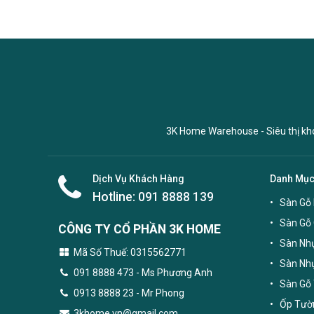
3K Home Warehouse - Siêu thị kho 
Dịch Vụ Khách Hàng
Danh Mụ
Hotline:
091 8888 139
Sàn Gỗ 
Sàn Gỗ
CÔNG TY CỔ PHẦN 3K HOME
Sàn Nhự
Mã Số Thuế: 0315562771
Sàn Nh
091 8888 473
- Ms Phương Anh
Sàn Gỗ 
0913 8888 23 - Mr Phong
Ốp Tườn
3khome.vn@gmail.com