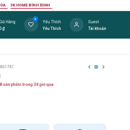
HÒA
3K HOME BÌNH ĐỊNH
0
Giỏ Hàng
Yêu Thích
Guest
0
₫
Yêu Thích
Tài khoản
ang Trí Nội Thất
Tấm Lợp
Phụ Kiện
Hàng Thanh L
 861741
1
8 sản phẩm trong 24 giờ qua