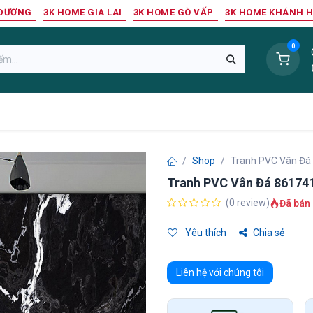
 DƯƠNG
3K HOME GIA LAI
3K HOME GÒ VẤP
3K HOME KHÁNH 
0
Sàn Nhựa
Sàn Gỗ Tự Nhiên
Trang Trí Tường
Tr
Shop
Tranh PVC Vân Đá
Tranh PVC Vân Đá 86174
(0 review)
Đã bán 
Yêu thích
Chia sẻ
Liên hệ với chúng tôi