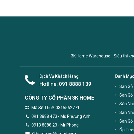
3K Home Warehouse - Siêu thị kho 
Dịch Vụ Khách Hàng
Danh Mụ
Hotline:
091 8888 139
Sàn Gỗ 
Sàn Gỗ
CÔNG TY CỔ PHẦN 3K HOME
Sàn Nhự
Mã Số Thuế: 0315562771
Sàn Nh
091 8888 473
- Ms Phương Anh
Sàn Gỗ 
0913 8888 23 - Mr Phong
Ốp Tườn
3khome.vn@gmail.com