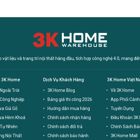
vật liệu và trang trí nội thất hàng đầu, tích hợp công nghệ 4.0, mang đế
c 3K Home
Dịch Vụ Khách Hàng
3K Home Việt 
Ngoài Trời
3K Home Blog
Về 3K Home
 Công Nghiệp
Bảng giá thi công 2026
App Phối Cảnh
a Giả Gỗ
Hướng dẫn mua hàng
Tuyển Dụng
ựa Hèm Khoá
Chính sách nhận hàng
Điều Khoản 3K
Tự Nhiên
Chính sách đổi trả
Chính Sách Bả
g Nội Thất
Chính sách bảo hành
3K Home Mall