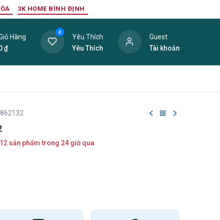
HÒA
3K HOME BÌNH ĐỊNH
0
Giỏ Hàng
Yêu Thích
Guest
0
₫
Yêu Thích
Tài khoản
ang Trí Nội Thất
Tấm Lợp
Phụ Kiện
Hàng Thanh L
 862132
2
12 sản phẩm trong 24 giờ qua