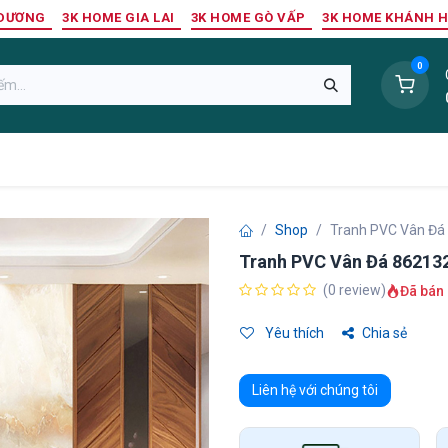
 DƯƠNG
3K HOME GIA LAI
3K HOME GÒ VẤP
3K HOME KHÁNH 
0
Sàn Nhựa
Sàn Gỗ Tự Nhiên
Trang Trí Tường
Tr
Shop
Tranh PVC Vân Đá
Tranh PVC Vân Đá 86213
(0 review)
Đã bán 
Yêu thích
Chia sẻ
Liên hệ với chúng tôi