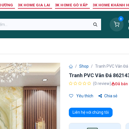
 DƯƠNG
3K HOME GIA LAI
3K HOME GÒ VẤP
3K HOME KHÁNH 
0
Sàn Nhựa
Sàn Gỗ Tự Nhiên
Trang Trí Tường
Tr
Shop
Tranh PVC Vân Đá
Tranh PVC Vân Đá 86214
(0 review)
Đã bán 
Yêu thích
Chia sẻ
Liên hệ với chúng tôi