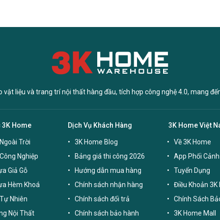
vật liệu và trang trí nội thất hàng đầu, tích hợp công nghệ 4.0, mang đế
c 3K Home
Dịch Vụ Khách Hàng
3K Home Việt 
Ngoài Trời
3K Home Blog
Về 3K Home
 Công Nghiệp
Bảng giá thi công 2026
App Phối Cảnh
a Giả Gỗ
Hướng dẫn mua hàng
Tuyển Dụng
ựa Hèm Khoá
Chính sách nhận hàng
Điều Khoản 3K
Tự Nhiên
Chính sách đổi trả
Chính Sách Bả
g Nội Thất
Chính sách bảo hành
3K Home Mall