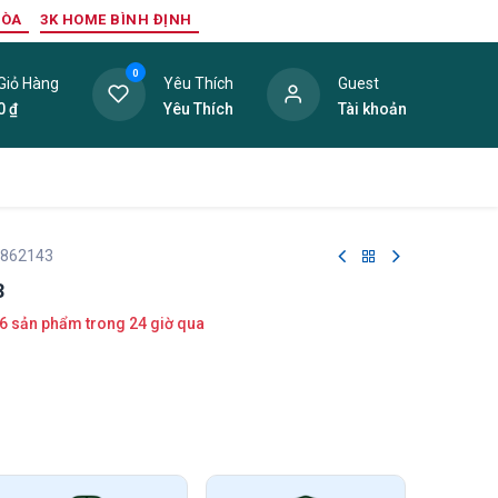
HÒA
3K HOME BÌNH ĐỊNH
0
Giỏ Hàng
Yêu Thích
Guest
0
₫
Yêu Thích
Tài khoản
ang Trí Nội Thất
Tấm Lợp
Phụ Kiện
Hàng Thanh L
 862143
3
6 sản phẩm trong 24 giờ qua