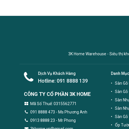
3K Home Warehouse - Siêu thị kho 
Dịch Vụ Khách Hàng
Danh Mụ
Hotline:
091 8888 139
Sàn Gỗ 
Sàn Gỗ
CÔNG TY CỔ PHẦN 3K HOME
Sàn Nhự
Mã Số Thuế: 0315562771
Sàn Nh
091 8888 473
- Ms Phương Anh
Sàn Gỗ 
0913 8888 23 - Mr Phong
Ốp Tườn
3khome.vn@gmail.com