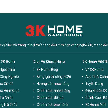
vật liệu và trang trí nội thất hàng đầu, tích hợp công nghệ 4.0, mang đế
c 3K Home
Dịch Vụ Khách Hàng
3K Home Việt 
Ngoài Trời
3K Home Blog
Về 3K Home
 Công Nghiệp
Bảng giá thi công 2026
App Phối Cảnh
a Giả Gỗ
Hướng dẫn mua hàng
Tuyển Dụng
ựa Hèm Khoá
Chính sách nhận hàng
Điều Khoản 3K
Tự Nhiên
Chính sách đổi trả
Chính Sách Bả
g Nội Thất
Chính sách bảo hành
3K Home Mall