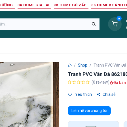
 DƯƠNG
3K HOME GIA LAI
3K HOME GÒ VẤP
3K HOME KHÁNH 
0
Sàn Nhựa
Sàn Gỗ Tự Nhiên
Trang Trí Tường
Tr
Shop
Tranh PVC Vân Đá
Tranh PVC Vân Đá 86218
(0 review)
Đã bán 
Yêu thích
Chia sẻ
Liên hệ với chúng tôi