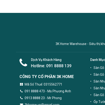
3K Home Warehouse - Siêu thị kho 
Dịch Vụ Khách Hàng
Danh Mụ
Hotline:
091 8888 139
Sàn Gỗ 
Sàn Gỗ
CÔNG TY CỔ PHẦN 3K HOME
Sàn Nhự
Mã Số Thuế: 0315562771
Sàn Nh
091 8888 473
- Ms Phương Anh
Sàn Gỗ 
0913 8888 23 - Mr Phong
Ốp Tườn
3khome.vn@gmail.com