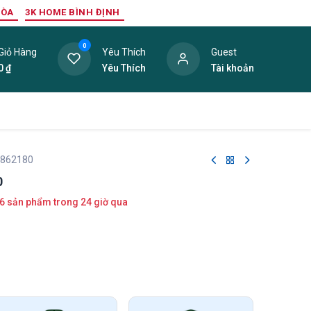
HÒA
3K HOME BÌNH ĐỊNH
0
Giỏ Hàng
Yêu Thích
Guest
0
₫
Yêu Thích
Tài khoản
ang Trí Nội Thất
Tấm Lợp
Phụ Kiện
Hàng Thanh L
 862180
0
6 sản phẩm trong 24 giờ qua