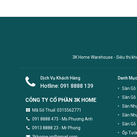
3K Home Warehouse - Siêu thị kho 
Dịch Vụ Khách Hàng
Danh Mụ
Hotline:
091 8888 139
Sàn Gỗ 
Sàn Gỗ
CÔNG TY CỔ PHẦN 3K HOME
Sàn Nhự
Mã Số Thuế: 0315562771
Sàn Nh
091 8888 473
- Ms Phương Anh
Sàn Gỗ 
0913 8888 23 - Mr Phong
Ốp Tườn
3khome.vn@gmail.com