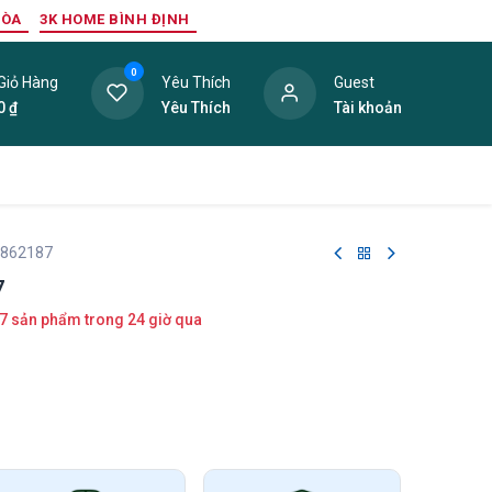
HÒA
3K HOME BÌNH ĐỊNH
0
Giỏ Hàng
Yêu Thích
Guest
0
₫
Yêu Thích
Tài khoản
ang Trí Nội Thất
Tấm Lợp
Phụ Kiện
Hàng Thanh L
 862187
7
7 sản phẩm trong 24 giờ qua