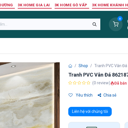
 DƯƠNG
3K HOME GIA LAI
3K HOME GÒ VẤP
3K HOME KHÁNH 
0
Sàn Nhựa
Sàn Gỗ Tự Nhiên
Trang Trí Tường
Tr
Shop
Tranh PVC Vân Đá
Tranh PVC Vân Đá 86218
(0 review)
Đã bán 
Yêu thích
Chia sẻ
Liên hệ với chúng tôi