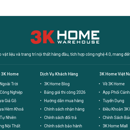
vật liệu và trang trí nội thất hàng đầu, tích hợp công nghệ 4.0, mang đế
c 3K Home
Dịch Vụ Khách Hàng
3K Home Việt 
Ngoài Trời
3K Home Blog
Về 3K Home
 Công Nghiệp
Bảng giá thi công 2026
App Phối Cảnh
a Giả Gỗ
Hướng dẫn mua hàng
Tuyển Dụng
ựa Hèm Khoá
Chính sách nhận hàng
Điều Khoản 3K
Tự Nhiên
Chính sách đổi trả
Chính Sách Bả
g Nội Thất
Chính sách bảo hành
3K Home Mall