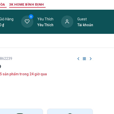
HÒA
3K HOME BÌNH ĐỊNH
0
Giỏ Hàng
Yêu Thích
Guest
0
₫
Yêu Thích
Tài khoản
ang Trí Nội Thất
Tấm Lợp
Phụ Kiện
Hàng Thanh L
 862239
9
5 sản phẩm trong 24 giờ qua