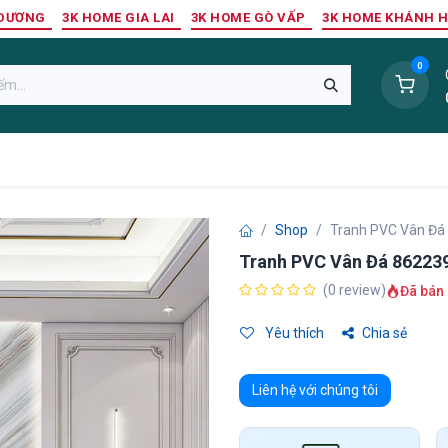
 DƯƠNG
3K HOME GIA LAI
3K HOME GÒ VẤP
3K HOME KHÁNH 
0
Sàn Nhựa
Sàn Gỗ Tự Nhiên
Trang Trí Tường
Tr
Shop
Tranh PVC Vân Đá
Tranh PVC Vân Đá 86223
(0 review)
Đã bán 
Yêu thích
Chia sẻ
Liên hệ với chúng tôi