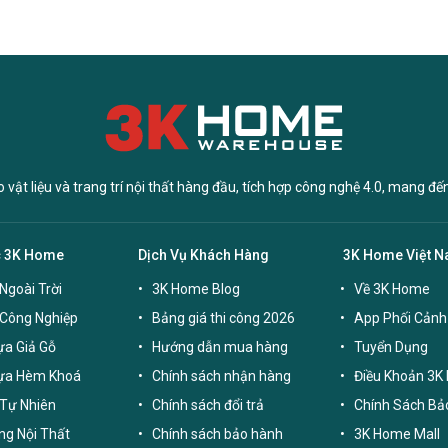
vật liệu và trang trí nội thất hàng đầu, tích hợp công nghệ 4.0, mang đế
c 3K Home
Dịch Vụ Khách Hàng
3K Home Việt 
Ngoài Trời
3K Home Blog
Về 3K Home
 Công Nghiệp
Bảng giá thi công 2026
App Phối Cảnh
a Giả Gỗ
Hướng dẫn mua hàng
Tuyển Dụng
ựa Hèm Khoá
Chính sách nhận hàng
Điều Khoản 3K
Tự Nhiên
Chính sách đổi trả
Chính Sách Bả
g Nội Thất
Chính sách bảo hành
3K Home Mall