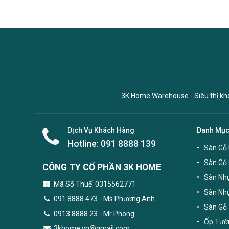
3K Home Warehouse - Siêu thị kho 
Dịch Vụ Khách Hàng
Danh Mụ
Hotline:
091 8888 139
Sàn Gỗ 
Sàn Gỗ
CÔNG TY CỔ PHẦN 3K HOME
Sàn Nhự
Mã Số Thuế: 0315562771
Sàn Nh
091 8888 473
- Ms Phương Anh
Sàn Gỗ 
0913 8888 23 - Mr Phong
Ốp Tườn
3khome.vn@gmail.com