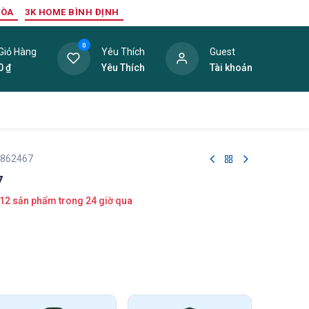
HÒA
3K HOME BÌNH ĐỊNH
0
Giỏ Hàng
Yêu Thích
Guest
0
₫
Yêu Thích
Tài khoản
ang Trí Nội Thất
Tấm Lợp
Phụ Kiện
Hàng Thanh L
 862467
7
12 sản phẩm trong 24 giờ qua