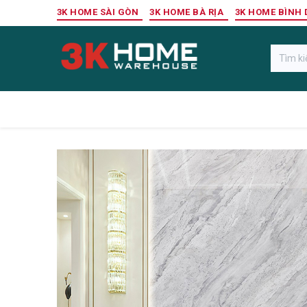
Bỏ qua để đến Nội dung
3K HOME SÀI GÒN
3K HOME BÀ RỊA
3K HOME BÌNH
Gỗ Ngoài Trời
Sàn Gỗ Công Nghiệp