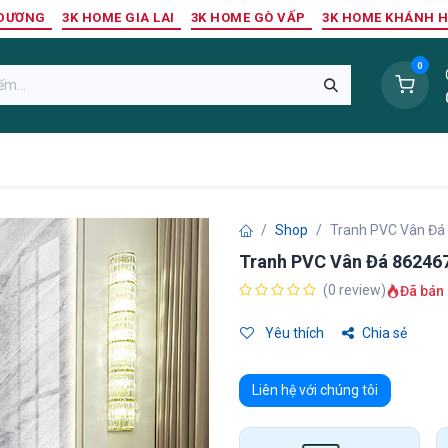
 DƯƠNG
3K HOME GIA LAI
3K HOME GÒ VẤP
3K HOME KHÁNH 
0
Sàn Nhựa
Sàn Gỗ Tự Nhiên
Trang Trí Tường
Tr
Shop
Tranh PVC Vân Đá
Tranh PVC Vân Đá 86246
(0 review)
Đã bán 
Yêu thích
Chia sẻ
Liên hệ với chúng tôi