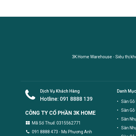
3K Home Warehouse - Siêu thị kho 
Dịch Vụ Khách Hàng
Danh Mụ
Hotline:
091 8888 139
Sàn Gỗ 
Sàn Gỗ
CÔNG TY CỔ PHẦN 3K HOME
Sàn Nhự
Mã Số Thuế: 0315562771
Sàn Nh
091 8888 473
- Ms Phương Anh