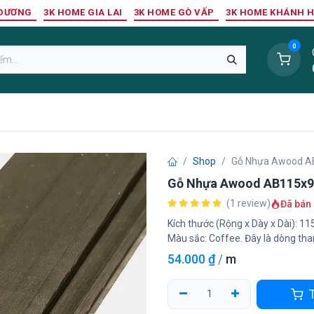
 DƯƠNG
3K HOME GIA LAI
3K HOME GÒ VẤP
3K HOME KHÁNH 
0
Sàn Nhựa
Sàn Gỗ Tự Nhiên
Trang Trí Tường
Tr
Shop
Gỗ Nhựa Awood A
Gỗ Nhựa Awood AB115x9
(1 review)
Đã bán 
Kích thước (Rộng x Dày x Dài
Màu sắc: Coffee. Đây là dòng tha
54.000
₫
/
m
T