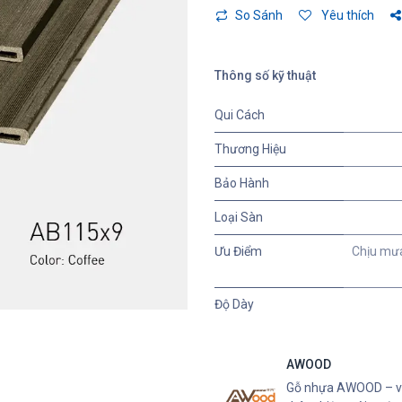
So Sánh
Yêu thích
Thông số kỹ thuật
Qui Cách
Thương Hiệu
Bảo Hành
Loại Sàn
Ưu Điểm
Chịu mưa 
Độ Dày
AWOOD
Gỗ nhựa AWOOD – vật