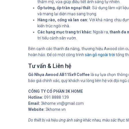
thẩm mỹ, vừa giúp điều tiết ánh sáng tự nhiên.
Ốp tường, ốp trần ngoại thất:
Sử dụng làm vật liệ
và mang lại diện mạo sang trọng.
Hàng rào, cổng và lan can:
Với khả năng chịu đựng
kiến trúc ngôi nhà.
Các hạng mục trang trí khác:
Ngoài ra,
thanh đa n
trí tiểu cảnh sân vườn.
Bên cạnh các thanh đa năng, thương hiệu Awood còn cu
hoàn hảo. Để có một công trình
sàn gỗ ngoài trời
tổng thể
Tư vấn & Liên hệ
Gỗ Nhựa Awood AB115x9 Coffee
là sự lựa chọn thông 
báo giá chính xác, quý khách vui lòng liên hệ với đội ng
CÔNG TY CỔ PHẦN 3K HOME
Hotline:
091 8888 139
Email:
3khome.vn@gmail.com
Website:
3khome.vn
Do thiết bị và hiệu ứng ánh sáng khác nhau, màu sắc thực t