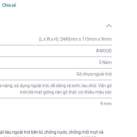
Chia sẻ
(L x W x H): 2440mm x 115mm x 9mm
AWOOD
5 Năm
Gỗ nhựa ngoài trời
nắng; sử dụng ngoài trời; dễ dàng vệ sinh; lau chùi. Vân gỗ
trên bề mặt giống vân gỗ thật; có nhiều màu sắc
9 mm
 liệu ngoài trời bền bỉ, chống nước, chống mối mọt và