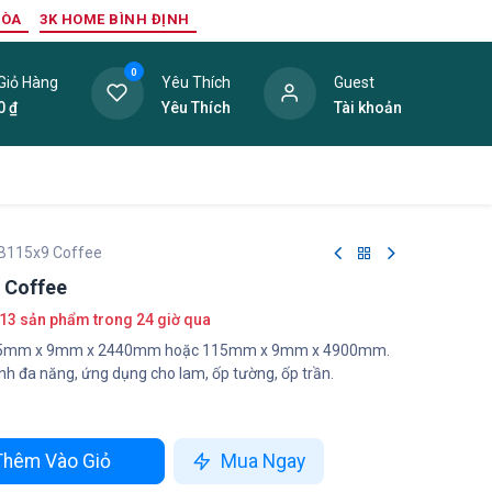
HÒA
3K HOME BÌNH ĐỊNH
0
Giỏ Hàng
Yêu Thích
Guest
0
₫
Yêu Thích
Tài khoản
ang Trí Nội Thất
Tấm Lợp
Phụ Kiện
Hàng Thanh L
B115x9 Coffee
 Coffee
13 sản phẩm trong 24 giờ qua
): 115mm x 9mm x 2440mm hoặc 115mm x 9mm x 4900mm.
nh đa năng, ứng dụng cho lam, ốp tường, ốp trần.
hêm Vào Giỏ
Mua Ngay