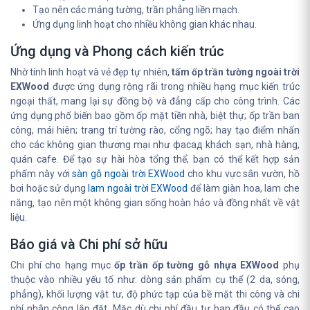
Tạo nên các mảng tường, trần phẳng liền mạch.
Ứng dụng linh hoạt cho nhiều không gian khác nhau.
Ứng dụng và Phong cách kiến trúc
Nhờ tính linh hoạt và vẻ đẹp tự nhiên,
tấm ốp trần tường ngoài trời
EXWood
được ứng dụng rộng rãi trong nhiều hạng mục kiến trúc
ngoại thất, mang lại sự đồng bộ và đẳng cấp cho công trình. Các
ứng dụng phổ biến bao gồm ốp mặt tiền nhà, biệt thự; ốp trần ban
công, mái hiên; trang trí tường rào, cổng ngõ; hay tạo điểm nhấn
cho các không gian thương mại như фасад khách sạn, nhà hàng,
quán cafe. Để tạo sự hài hòa tổng thể, bạn có thể kết hợp sản
phẩm này với
sàn gỗ ngoài trời EXWood
cho khu vực sân vườn, hồ
bơi hoặc sử dụng
lam ngoài trời EXWood
để làm giàn hoa, lam che
nắng, tạo nên một không gian sống hoàn hảo và đồng nhất về vật
liệu.
Báo giá và Chi phí sở hữu
Chi phí cho hạng mục
ốp trần ốp tường gỗ nhựa EXWood
phụ
thuộc vào nhiều yếu tố như: dòng sản phẩm cụ thể (2 da, sóng,
phẳng), khối lượng vật tư, độ phức tạp của bề mặt thi công và chi
phí nhân công lắp đặt. Mặc dù chi phí đầu tư ban đầu có thể cao