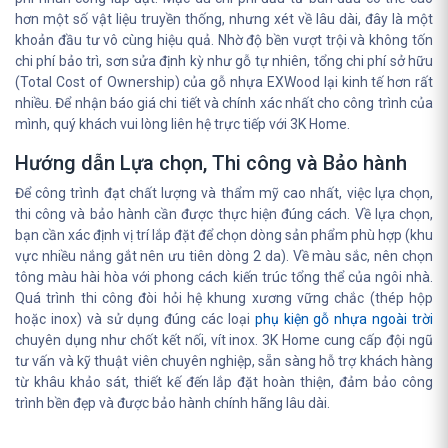
hơn một số vật liệu truyền thống, nhưng xét về lâu dài, đây là một
khoản đầu tư vô cùng hiệu quả. Nhờ độ bền vượt trội và không tốn
chi phí bảo trì, sơn sửa định kỳ như gỗ tự nhiên, tổng chi phí sở hữu
(Total Cost of Ownership) của gỗ nhựa EXWood lại kinh tế hơn rất
nhiều. Để nhận báo giá chi tiết và chính xác nhất cho công trình của
mình, quý khách vui lòng liên hệ trực tiếp với 3K Home.
Hướng dẫn Lựa chọn, Thi công và Bảo hành
Để công trình đạt chất lượng và thẩm mỹ cao nhất, việc lựa chọn,
thi công và bảo hành cần được thực hiện đúng cách. Về lựa chọn,
bạn cần xác định vị trí lắp đặt để chọn dòng sản phẩm phù hợp (khu
vực nhiều nắng gắt nên ưu tiên dòng 2 da). Về màu sắc, nên chọn
tông màu hài hòa với phong cách kiến trúc tổng thể của ngôi nhà.
Quá trình thi công đòi hỏi hệ khung xương vững chắc (thép hộp
hoặc inox) và sử dụng đúng các loại
phụ kiện gỗ nhựa ngoài trời
chuyên dụng như chốt kết nối, vít inox. 3K Home cung cấp đội ngũ
tư vấn và kỹ thuật viên chuyên nghiệp, sẵn sàng hỗ trợ khách hàng
từ khâu khảo sát, thiết kế đến lắp đặt hoàn thiện, đảm bảo công
trình bền đẹp và được bảo hành chính hãng lâu dài.