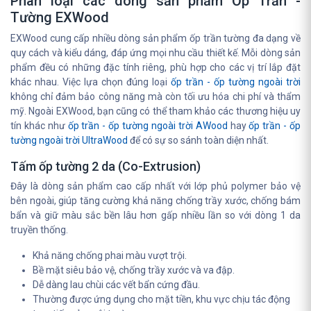
Phân loại các dòng sản phẩm Ốp Trần -
Tường EXWood
EXWood cung cấp nhiều dòng sản phẩm ốp trần tường đa dạng về
quy cách và kiểu dáng, đáp ứng mọi nhu cầu thiết kế. Mỗi dòng sản
phẩm đều có những đặc tính riêng, phù hợp cho các vị trí lắp đặt
khác nhau. Việc lựa chọn đúng loại
ốp trần - ốp tường ngoài trời
không chỉ đảm bảo công năng mà còn tối ưu hóa chi phí và thẩm
mỹ. Ngoài EXWood, bạn cũng có thể tham khảo các thương hiệu uy
tín khác như
ốp trần - ốp tường ngoài trời AWood
hay
ốp trần - ốp
tường ngoài trời UltraWood
để có sự so sánh toàn diện nhất.
Tấm ốp tường 2 da (Co-Extrusion)
Đây là dòng sản phẩm cao cấp nhất với lớp phủ polymer bảo vệ
bên ngoài, giúp tăng cường khả năng chống trầy xước, chống bám
bẩn và giữ màu sắc bền lâu hơn gấp nhiều lần so với dòng 1 da
truyền thống.
Khả năng chống phai màu vượt trội.
Bề mặt siêu bảo vệ, chống trầy xước và va đập.
Dễ dàng lau chùi các vết bẩn cứng đầu.
Thường được ứng dụng cho mặt tiền, khu vực chịu tác động