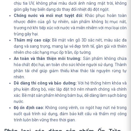
chịu tia UV, không phai màu dưới ánh nắng mặt trời, không
giòn gãy hay biến dạng do thay đổi nhiệt độ đột ngột.
Chống nước và mối mọt tuyệt đối:
Khắc phục hoàn toàn
nhược điểm của gỗ tự nhiên, sản phẩm không bị mục nát,
trương nở khi tiếp xúc với nước và miễn nhiễm với mọi loại côn
trùng gây hại.
Thẩm mỹ cao cấp:
Bề mặt vân gỗ 3D sắc nét, màu sắc đa
dạng và sang trọng, mang lại vẻ đẹp tinh tế, gần gũi với thiên
nhiên cho các hạng mục ốp trần, ốp tường.
An toàn và thân thiện môi trường:
Sản phẩm không chứa
hóa chất độc hại, an toàn cho sức khỏe người sử dụng. Thành
phần tái chế giúp giảm thiểu khai thác tài nguyên rừng tự
nhiên.
Dễ dàng thi công và bảo dưỡng:
Với hệ thống hèm khóa và
phụ kiện đồng bộ, việc lắp đặt trở nên nhanh chóng và chính
xác. Bề mặt sản phẩm không bám bụi, dễ dàng làm sạch bằng
nước.
Độ ổn định cao:
Không cong vênh, co ngót hay nứt nẻ trong
suốt quá trình sử dụng, đảm bảo kết cấu và thẩm mỹ công
trình luôn bền vững theo thời gian.