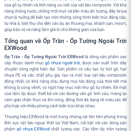
của gỗ tự nhiên và tính năng ưu việt của vật liệu composite. Với khả
năng chống nước, chống mối mọt và bền màu ấn tượng, đây là lựa
chọn lý tưởng để kiến tạo nên những công trình kiến trúc đẳng cấp,
từ nhà ở, biệt thự cho đến các dự án thương mại, khách sạn, resort,
giúp bảo vệ và nâng tầm giá trị cho không gian của bạn.
Tổng quan về Ốp Trần - Ốp Tường Ngoài Trời
EXWood
Ốp Trần - Ốp Tường Ngoài Trời EXWood
là dòng sản phẩm cao
cấp thuộc danh mục
gỗ nhựa ngoài trời
, được sản xuất trên dây
chuyền công nghệ hiện đại. Sản phẩm có cấu tạo từ bột gỗ, hạt
nhựa PE và các chất phụ gia, tạo ra một loại vật liệu composite
đồng nhất, có khả năng chịu đựng mọi tác động của thời tiết mà
không bị cong vênh, co ngót hay mục nát như gỗ tự nhiên. Bề mặt
của tấm ốp được thiết kế với các đường vân gỗ tinh xảo, mang lại
cảm giác chân thực và ấm cúng, đồng thời đa dạng về màu sắc để
phù hợp với nhiều phong cách kiến trúc khác nhau.
Thương hiệu EXWood là một trong những cái tên tiên phong trong
lĩnh vực vật liệu ngoại thất tại Việt Nam, nổi bật với các dòng sản
phẩm
gỗ nhựa EXWood
chất lượng cao. Các tấm ốp trần tường