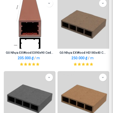
Gỗ Nhựa EXWood EX90x90 Cedar
Gỗ Nhựa EXWood HD180x40 Coffee
205.000
₫
/
m
250.000
₫
/
m