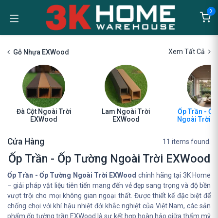
Bỏ qua để đến Nội dung
0
Xem Tất Cả
Gỗ Nhựa EXWood
Đà Cột Ngoài Trời
Lam Ngoài Trời
Ốp Trần - Ố
EXWood
EXWood
Ngoài Trời 
Cửa Hàng
11 items found.
Ốp Trần - Ốp Tường Ngoài Trời EXWood
Ốp Trần - Ốp Tường Ngoài Trời EXWood
chính hãng tại 3K Home
– giải pháp vật liệu tiên tiến mang đến vẻ đẹp sang trọng và độ bền
vượt trội cho mọi không gian ngoại thất. Được thiết kế đặc biệt để
chống chọi với khí hậu nhiệt đới khắc nghiệt của Việt Nam, các sản
phẩm ốp tường trần EXWood là sự kết hợp hoàn hảo giữa thẩm mỹ