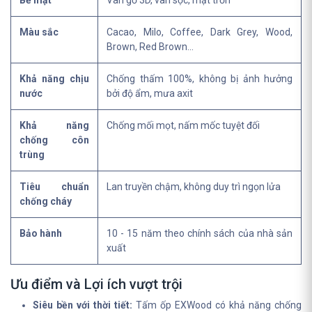
Bề mặt
Vân gỗ 3D, vân sọc, mặt trơn
Màu sắc
Cacao, Milo, Coffee, Dark Grey, Wood,
Brown, Red Brown...
Khả năng chịu
Chống thấm 100%, không bị ảnh hưởng
nước
bởi độ ẩm, mưa axit
Khả năng
Chống mối mọt, nấm mốc tuyệt đối
chống côn
trùng
Tiêu chuẩn
Lan truyền chậm, không duy trì ngọn lửa
chống cháy
Bảo hành
10 - 15 năm theo chính sách của nhà sản
xuất
Ưu điểm và Lợi ích vượt trội
Siêu bền với thời tiết:
Tấm ốp EXWood có khả năng chống