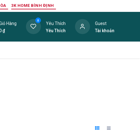
HÒA
3K HOME BÌNH ĐỊNH
0
Giỏ Hàng
Yêu Thích
Guest
0
₫
Yêu Thích
Tài khoản
ang Trí Nội Thất
Tấm Lợp
Phụ Kiện
Hàng Thanh L