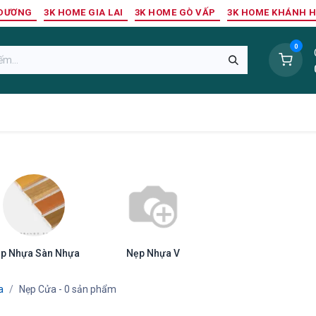
 DƯƠNG
3K HOME GIA LAI
3K HOME GÒ VẤP
3K HOME KHÁNH 
0
Sàn Nhựa
Sàn Gỗ Tự Nhiên
Trang Trí Tường
Tr
p Nhựa Sàn Nhựa
Nẹp Nhựa V
a
Nẹp Cửa
- 0 sản phẩm