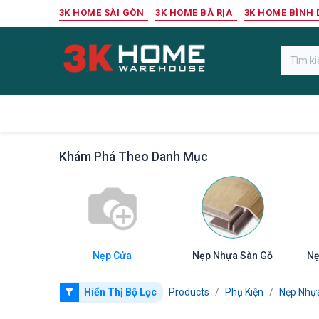
Bỏ qua để đến Nội dung
3K HOME SÀI GÒN
3K HOME BÀ RỊA
3K HOME BÌNH
Gỗ Ngoài Trời
Sàn Gỗ Công Nghiệp
Khám Phá Theo Danh Mục
Nẹp Cửa
Nẹp Nhựa Sàn Gỗ
Nẹ
Hiển Thị Bộ Lọc
Products
Phụ Kiện
Nẹp Nhự