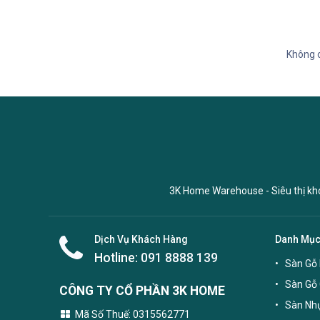
Không 
3K Home Warehouse - Siêu thị kho 
Dịch Vụ Khách Hàng
Danh Mụ
Hotline:
091 8888 139
Sàn Gỗ 
Sàn Gỗ
CÔNG TY CỔ PHẦN 3K HOME
Sàn Nhự
Mã Số Thuế: 0315562771