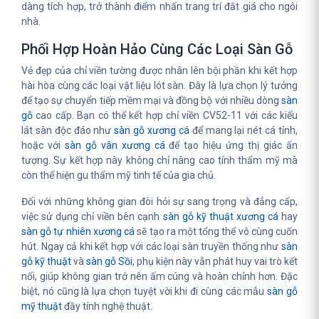
dàng tích hợp, trở thành điểm nhấn trang trí đắt giá cho ngôi
nhà.
Phối Hợp Hoàn Hảo Cùng Các Loại Sàn Gỗ
Vẻ đẹp của chỉ viền tường được nhân lên bội phần khi kết hợp
hài hòa cùng các loại vật liệu lót sàn. Đây là lựa chọn lý tưởng
để tạo sự chuyển tiếp mềm mại và đồng bộ với nhiều dòng
sàn
gỗ
cao cấp. Bạn có thể kết hợp chỉ viền CV52-11 với các kiểu
lát sàn độc đáo như
sàn gỗ xương cá
để mang lại nét cá tính,
hoặc với
sàn gỗ vân xương cá
để tạo hiệu ứng thị giác ấn
tượng. Sự kết hợp này không chỉ nâng cao tính thẩm mỹ mà
còn thể hiện gu thẩm mỹ tinh tế của gia chủ.
Đối với những không gian đòi hỏi sự sang trọng và đẳng cấp,
việc sử dụng chỉ viền bên cạnh
sàn gỗ kỹ thuật xương cá
hay
sàn gỗ tự nhiên xương cá
sẽ tạo ra một tổng thể vô cùng cuốn
hút. Ngay cả khi kết hợp với các loại sàn truyền thống như
sàn
gỗ kỹ thuật
và
sàn gỗ Sồi
, phụ kiện này vẫn phát huy vai trò kết
nối, giúp không gian trở nên ấm cúng và hoàn chỉnh hơn. Đặc
biệt, nó cũng là lựa chọn tuyệt vời khi đi cùng các mẫu
sàn gỗ
mỹ thuật
đầy tính nghệ thuật.