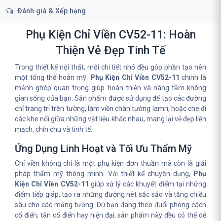
Đánh giá & Xếp hạng
Phụ Kiện Chỉ Viền CV52-11: Hoàn
Thiện Vẻ Đẹp Tinh Tế
Trong thiết kế nội thất, mỗi chi tiết nhỏ đều góp phần tạo nên
một tổng thể hoàn mỹ.
Phụ Kiện Chỉ Viền CV52-11
chính là
mảnh ghép quan trọng giúp hoàn thiện và nâng tầm không
gian sống của bạn. Sản phẩm được sử dụng để tạo các đường
chỉ trang trí trên tường, làm viền chân tường lamri, hoặc che đi
các khe nối giữa những vật liệu khác nhau, mang lại vẻ đẹp liền
mạch, chỉn chu và tinh tế.
Ứng Dụng Linh Hoạt và Tối Ưu Thẩm Mỹ
Chỉ viền không chỉ là một phụ kiện đơn thuần mà còn là giải
pháp thẩm mỹ thông minh. Với thiết kế chuyên dụng,
Phụ
Kiện Chỉ Viền CV52-11
giúp xử lý các khuyết điểm tại những
điểm tiếp giáp, tạo ra những đường nét sắc sảo và tăng chiều
sâu cho các mảng tường. Dù bạn đang theo đuổi phong cách
cổ điển, tân cổ điển hay hiện đại, sản phẩm này đều có thể dễ