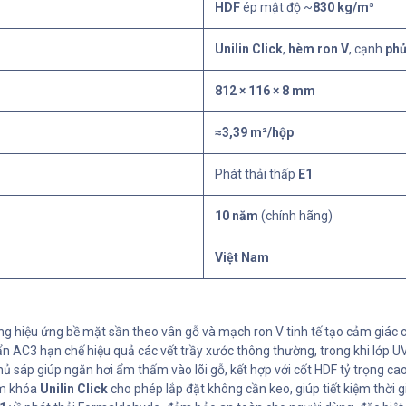
HDF
ép mật độ ~
830 kg/m³
Unilin Click
,
hèm ron V
, cạnh
phủ
812 × 116 × 8 mm
≈3,39 m²/hộp
Phát thải thấp
E1
10 năm
(chính hãng)
Việt Nam
 hiệu ứng bề mặt sần theo vân gỗ và mạch ron V tinh tế tạo cảm giác c
n AC3 hạn chế hiệu quả các vết trầy xước thông thường, trong khi lớp 
sáp giúp ngăn hơi ẩm thấm vào lõi gỗ, kết hợp với cốt HDF tỷ trọng cao
m khóa
Unilin Click
cho phép lắp đặt không cần keo, giúp tiết kiệm thời g