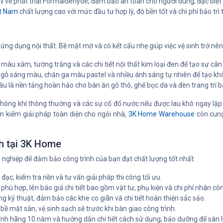
1
về phát thải Formaldehyde, đảm bảo an toàn cho người dùng, đặc biệt là
ệt Nam
chất lượng cao với mức đầu tư hợp lý, độ bền tốt và chi phí bảo trì 
ứng dụng nội thất. Bề mặt mờ và có kết cấu nhẹ giúp việc vệ sinh trở nên 
màu xám, tường trắng và các chi tiết nội thất kim loại đen để tạo sự cân
t gỗ sáng màu, chăn ga màu pastel và nhiều ánh sáng tự nhiên để tạo kh
 là nền tảng hoàn hảo cho bàn ăn gỗ thô, ghế bọc da và đèn trang trí 
hông khí thông thường và các sự cố đổ nước nếu được lau khô ngay lập 
 kiếm giải pháp toàn diện cho ngôi nhà,
3K Home Warehouse
còn cun
h tại 3K Home
 nghiệp để đảm bảo công trình của bạn đạt chất lượng tốt nhất:
đạc, kiểm tra nền và tư vấn giải pháp thi công tối ưu.
ù hợp, lên báo giá chi tiết bao gồm vật tư, phụ kiện và chi phí nhân cô
 kỹ thuật, đảm bảo các khe co giãn và chi tiết hoàn thiện sắc sảo.
bề mặt sàn, vệ sinh sạch sẽ trước khi bàn giao công trình.
ính hãng 10 năm và hướng dẫn chi tiết cách sử dụng, bảo dưỡng để sàn 