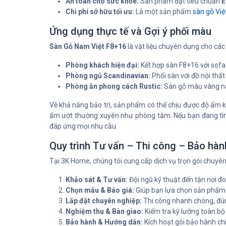
An toàn cho sức khỏe:
Sản phẩm đạt tiêu chuẩn
E
Chi phí sở hữu tối ưu:
Là một sản phẩm
sàn gỗ Vi
Ứng dụng thực tế và Gợi ý phối màu
Sàn Gỗ Nam Việt F8+16
là vật liệu chuyên dụng cho các 
Phòng khách hiện đại:
Kết hợp sàn F8+16 với sofa 
Phòng ngủ Scandinavian:
Phối sàn với đồ nội thấ
Phòng ăn phong cách Rustic:
Sàn gỗ màu vàng nâu
Về khả năng bảo trì, sản phẩm có thể chịu được độ ẩm k
ẩm ướt thường xuyên như phòng tắm. Nếu bạn đang tìm
đáp ứng mọi nhu cầu.
Quy trình Tư vấn – Thi công – Bảo hàn
Tại 3K Home, chúng tôi cung cấp dịch vụ trọn gói chuyên
Khảo sát & Tư vấn:
Đội ngũ kỹ thuật đến tận nơi đo 
Chọn mẫu & Báo giá:
Giúp bạn lựa chọn sản phẩm ph
Lắp đặt chuyên nghiệp:
Thi công nhanh chóng, đúng
Nghiệm thu & Bàn giao:
Kiểm tra kỹ lưỡng toàn bộ 
Bảo hành & Hướng dẫn:
Kích hoạt gói bảo hành ch