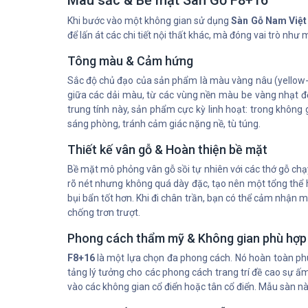
Màu sắc & Bề mặt Sàn Gỗ F8+16
Khi bước vào một không gian sử dụng
Sàn Gỗ Nam Việt
để lấn át các chi tiết nội thất khác, mà đóng vai trò nh
Tông màu & Cảm hứng
Sắc độ chủ đạo của sản phẩm là màu vàng nâu (yellow-b
giữa các dải màu, từ các vùng nền màu be vàng nhạt đ
trung tính này, sản phẩm cực kỳ linh hoạt: trong không
sáng phòng, tránh cảm giác nặng nề, tù túng.
Thiết kế vân gỗ & Hoàn thiện bề mặt
Bề mặt mô phỏng vân gỗ sồi tự nhiên với các thớ gỗ chạy
rõ nét nhưng không quá dày đặc, tạo nên một tổng thể h
bụi bẩn tốt hơn. Khi đi chân trần, bạn có thể cảm nhận
chống trơn trượt.
Phong cách thẩm mỹ & Không gian phù hợp
F8+16
là một lựa chọn đa phong cách. Nó hoàn toàn phù
tảng lý tưởng cho các phong cách trang trí đề cao sự 
vào các không gian cổ điển hoặc tân cổ điển. Mẫu sàn nà