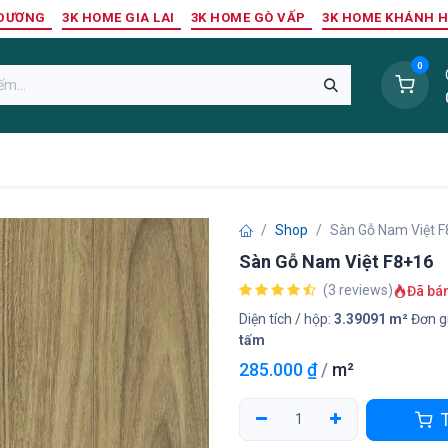
 DƯƠNG
3K HOME GIA LAI
3K HOME GÒ VẤP
3K HOME KHÁNH 
0
Sàn Nhựa
Sàn Gỗ Tự Nhiên
Trang Trí Tường
Tr
Shop
Sàn Gỗ Nam Việt 
Sàn Gỗ Nam Việt F8+16
(3 reviews)
Đã bá
Diện tích / hộp:
3.39091 m²
Đơn gi
tấm
285.000
₫
/
m²
T