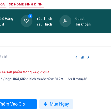
HÒA
3K HOME BÌNH ĐỊNH
0
Giỏ Hàng
Yêu Thích
Guest
0
₫
Yêu Thích
Tài khoản
ang Trí Nội Thất
Tấm Lợp
Phụ Kiện
Hàng Thanh L
F8+16
n 14 sản phẩm trong 24 giờ qua
á / hộp:
864,682 đ
Kích thước tấm:
812 x 116 x 8 mm/36
hêm Vào Giỏ
Mua Ngay