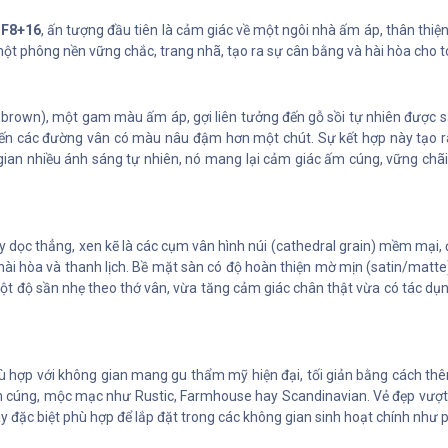
 F8+16
, ấn tượng đầu tiên là cảm giác về một ngôi nhà ấm áp, thân thiện
ư một phông nền vững chắc, trang nhã, tạo ra sự cân bằng và hài hòa cho 
rown), một gam màu ấm áp, gợi liên tưởng đến gỗ sồi tự nhiên được sấy
ến các đường vân có màu nâu đậm hơn một chút. Sự kết hợp này tạo ra
 gian nhiều ánh sáng tự nhiên, nó mang lại cảm giác ấm cúng, vững chãi
 dọc thẳng, xen kẽ là các cụm vân hình núi (cathedral grain) mềm mại, đặ
ài hòa và thanh lịch. Bề mặt sàn có độ hoàn thiện mờ mịn (satin/matte)
 một độ sần nhẹ theo thớ vân, vừa tăng cảm giác chân thật vừa có tác dụ
 hợp với không gian mang gu thẩm mỹ hiện đại, tối giản bằng cách thêm
ấm cúng, mộc mạc như Rustic, Farmhouse hay Scandinavian. Vẻ đẹp vượt 
y đặc biệt phù hợp để lắp đặt trong các không gian sinh hoạt chính như