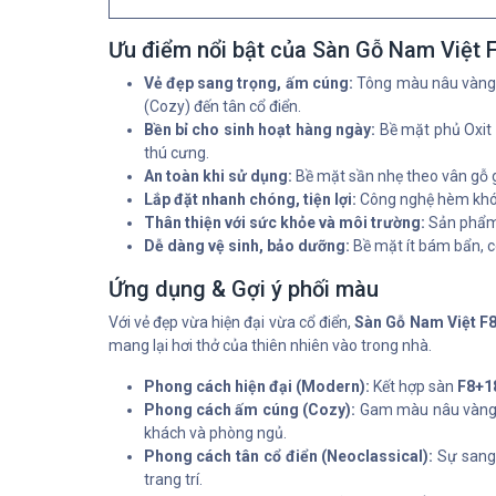
Ưu điểm nổi bật của Sàn Gỗ Nam Việt 
Vẻ đẹp sang trọng, ấm cúng:
Tông màu nâu vàng k
(Cozy) đến tân cổ điển.
Bền bỉ cho sinh hoạt hàng ngày:
Bề mặt phủ Oxit 
thú cưng.
An toàn khi sử dụng:
Bề mặt sần nhẹ theo vân gỗ gi
Lắp đặt nhanh chóng, tiện lợi:
Công nghệ hèm khóa U
Thân thiện với sức khỏe và môi trường:
Sản phẩm 
Dễ dàng vệ sinh, bảo dưỡng:
Bề mặt ít bám bẩn, c
Ứng dụng & Gợi ý phối màu
Với vẻ đẹp vừa hiện đại vừa cổ điển,
Sàn Gỗ Nam Việt F
mang lại hơi thở của thiên nhiên vào trong nhà.
Phong cách hiện đại (Modern):
Kết hợp sàn
F8+1
Phong cách ấm cúng (Cozy):
Gam màu nâu vàng ấm
khách và phòng ngủ.
Phong cách tân cổ điển (Neoclassical):
Sự sang 
trang trí.