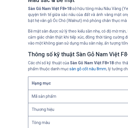
Màu sắc & Bề mặt
Sàn Gỗ Nam Việt F8+18
sở hữu tông màu Nâu Vàng (Yell
quyện tinh tế giữa sắc nâu của đất và ánh vàng mật o
bật hệ vân gỗ Óc Chó (Walnut) mô phỏng chân thực mà cò
Bề mặt sàn được xử lý theo kiểu sần nhẹ, có độ mờ mịn,
cảm giác chân thật khi tiếp xúc, đồng thời tăng cường đ
vào một không gian sử dụng mẫu sàn này, ấn tượng tổng 
Thông số kỹ thuật Sàn Gỗ Nam Việt F
Các chỉ số kỹ thuật của
Sàn Gỗ Nam Việt F8+18
cho thấ
phẩm thuộc danh mục
sàn gỗ cốt nâu 8mm
, lý tưởng c
Hạng mục
Mã sản phẩm
Thương hiệu
Tông màu