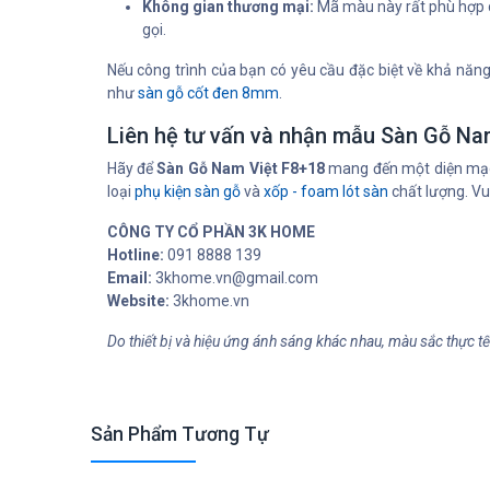
Không gian thương mại:
Mã màu này rất phù hợp c
gọi.
Nếu công trình của bạn có yêu cầu đặc biệt về khả nă
như
sàn gỗ cốt đen 8mm
.
Liên hệ tư vấn và nhận mẫu Sàn Gỗ Na
Hãy để
Sàn Gỗ Nam Việt F8+18
mang đến một diện mạo 
loại
phụ kiện sàn gỗ
và
xốp - foam lót sàn
chất lượng. Vu
CÔNG TY CỔ PHẦN 3K HOME
Hotline:
091 8888 139
Email:
3khome.vn@gmail.com
Website:
3khome.vn
Do thiết bị và hiệu ứng ánh sáng khác nhau, màu sắc thực t
Sản Phẩm Tương Tự