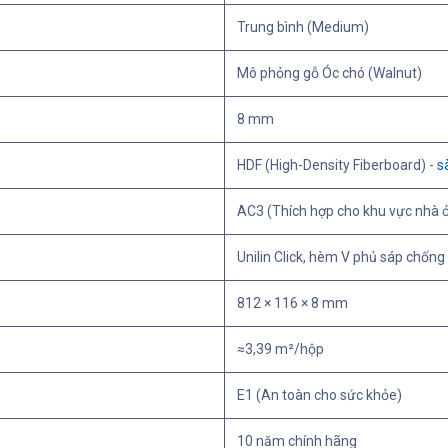
Trung bình (Medium)
Mô phỏng gỗ Óc chó (Walnut)
8 mm
HDF (High-Density Fiberboard) -
s
AC3 (Thích hợp cho khu vực nhà ở
Unilin Click, hèm V phủ sáp chốn
812 × 116 × 8 mm
≈3,39 m²/hộp
E1 (An toàn cho sức khỏe)
10 năm chính hãng