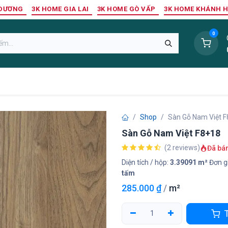
 DƯƠNG
3K HOME GIA LAI
3K HOME GÒ VẤP
3K HOME KHÁNH 
0
Sàn Nhựa
Sàn Gỗ Tự Nhiên
Trang Trí Tường
Tr
Shop
Sàn Gỗ Nam Việt 
Sàn Gỗ Nam Việt F8+18
(2 reviews)
Đã bá
Diện tích / hộp:
3.39091 m²
Đơn gi
tấm
285.000
₫
/
m²
T