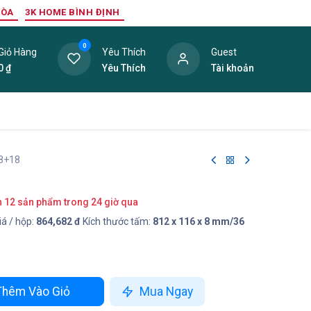
HÒA
3K HOME BÌNH ĐỊNH
0
Giỏ Hàng
Yêu Thích
Guest
0
₫
Yêu Thích
Tài khoản
ang Trí Nội Thất
Tấm Lợp
Phụ Kiện
Hàng Thanh L
F8+18
n 12 sản phẩm trong 24 giờ qua
á / hộp:
864,682 đ
Kích thước tấm:
812 x 116 x 8 mm/36
hêm Vào Giỏ
Mua Ngay