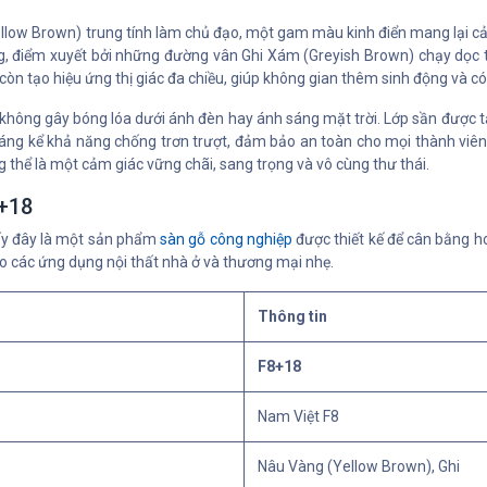
ow Brown) trung tính làm chủ đạo, một gam màu kinh điển mang lại cả
ng, điểm xuyết bởi những đường vân Ghi Xám (Greyish Brown) chạy dọc 
n tạo hiệu ứng thị giác đa chiều, giúp không gian thêm sinh động và có
 không gây bóng lóa dưới ánh đèn hay ánh sáng mặt trời. Lớp sần được t
áng kể khả năng chống trơn trượt, đảm bảo an toàn cho mọi thành viên tr
thể là một cảm giác vững chãi, sang trọng và vô cùng thư thái.
8+18
y đây là một sản phẩm
sàn gỗ công nghiệp
được thiết kế để cân bằng h
ho các ứng dụng nội thất nhà ở và thương mại nhẹ.
Thông tin
F8+18
Nam Việt F8
Nâu Vàng (Yellow Brown), Ghi