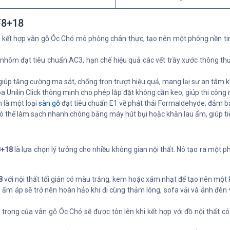
F8+18
ết hợp vân gỗ Óc Chó mô phỏng chân thực, tạo nên một phông nền tinh 
nhôm đạt tiêu chuẩn AC3, hạn chế hiệu quả các vết trầy xước thông th
úp tăng cường ma sát, chống trơn trượt hiệu quả, mang lại sự an tâm khi 
nilin Click thông minh cho phép lắp đặt không cần keo, giúp thi công nh
là một loại
sàn gỗ
đạt tiêu chuẩn E1 về phát thải Formaldehyde, đảm b
ó thể làm sạch nhanh chóng bằng máy hút bụi hoặc khăn lau ẩm, giúp ti
8+18
là lựa chọn lý tưởng cho nhiều không gian nội thất. Nó tạo ra một p
8
với nội thất tối giản có màu trắng, kem hoặc xám nhạt để tạo nên một k
 áp sẽ trở nên hoàn hảo khi đi cùng thảm lông, sofa vải và ánh đèn v
trọng của vân gỗ Óc Chó sẽ được tôn lên khi kết hợp với đồ nội thất có 