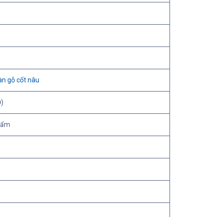
àn gỗ cốt nâu
)
g ẩm