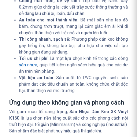
Chống mài mòn, dễ vệ sinh
: Lớp bảo vệ Nano dày
0.2mm giúp chống lại các vết trầy xước thông thường và
dễ dàng lau chùi bụi bẩn, dấu chân.
An toàn cho mọi thành viên
: Bề mặt sần nhẹ tạo độ
bám, chống trơn trượt, mang lại cảm giác êm ái khi di
chuyển, thân thiện với trẻ nhỏ và người lớn tuổi.
Thi công nhanh, sạch sẽ
: Phương pháp dán keo không
gây tiếng ồn, không tạo bụi, phù hợp cho việc cải tạo
không gian đang sử dụng.
Tối ưu chi phí
: Là một lựa chọn kinh tế trong các dòng
sàn nhựa
, giúp tiết kiệm ngân sách hiệu quả cho các dự
án trên nền phẳng.
Vật liệu an toàn
: Sản xuất từ PVC nguyên sinh, sản
phẩm đạt các tiêu chuẩn an toàn, không chứa chất độc
hại, thân thiện với môi trường.
Ứng dụng theo không gian và phong cách
Với gam màu tối sang trọng,
Sàn Nhựa Dán Keo 3K Vinyl
K160
là lựa chọn nền tảng xuất sắc cho các phong cách nội
thất hiện đại, tối giản (Minimalism) và công nghiệp (Industrial).
Sản phẩm đặc biệt phát huy hiệu quả thị giác khi: