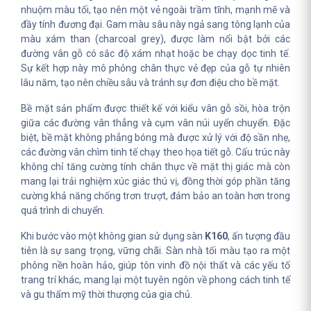
nhuộm màu tối, tạo nên một vẻ ngoài trầm tĩnh, mạnh mẽ và
đầy tính đương đại. Gam màu sâu này ngả sang tông lạnh của
màu xám than (charcoal grey), được làm nổi bật bởi các
đường vân gỗ có sắc độ xám nhạt hoặc be chạy dọc tinh tế.
Sự kết hợp này mô phỏng chân thực vẻ đẹp của gỗ tự nhiên
lâu năm, tạo nên chiều sâu và tránh sự đơn điệu cho bề mặt.
Bề mặt sản phẩm được thiết kế với kiểu vân gỗ sồi, hòa trộn
giữa các đường vân thẳng và cụm vân núi uyển chuyển. Đặc
biệt, bề mặt không phẳng bóng mà được xử lý với độ sần nhẹ,
các đường vân chìm tinh tế chạy theo họa tiết gỗ. Cấu trúc này
không chỉ tăng cường tính chân thực về mặt thị giác mà còn
mang lại trải nghiệm xúc giác thú vị, đồng thời góp phần tăng
cường khả năng chống trơn trượt, đảm bảo an toàn hơn trong
quá trình di chuyển.
Khi bước vào một không gian sử dụng sàn
K160
, ấn tượng đầu
tiên là sự sang trọng, vững chãi. Sàn nhà tối màu tạo ra một
phông nền hoàn hảo, giúp tôn vinh đồ nội thất và các yếu tố
trang trí khác, mang lại một tuyên ngôn về phong cách tinh tế
và gu thẩm mỹ thời thượng của gia chủ.