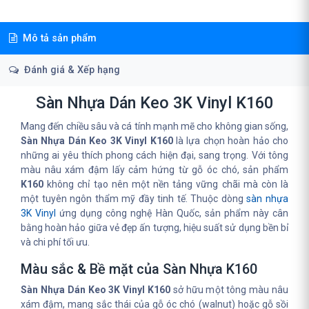
Mô tả sản phẩm
Đánh giá & Xếp hạng
Sàn Nhựa Dán Keo 3K Vinyl K160
Mang đến chiều sâu và cá tính mạnh mẽ cho không gian sống,
Sàn Nhựa Dán Keo 3K Vinyl K160
là lựa chọn hoàn hảo cho
những ai yêu thích phong cách hiện đại, sang trọng. Với tông
màu nâu xám đậm lấy cảm hứng từ gỗ óc chó, sản phẩm
K160
không chỉ tạo nên một nền tảng vững chãi mà còn là
một tuyên ngôn thẩm mỹ đầy tinh tế. Thuộc dòng
sàn nhựa
3K Vinyl
ứng dụng công nghệ Hàn Quốc, sản phẩm này cân
bằng hoàn hảo giữa vẻ đẹp ấn tượng, hiệu suất sử dụng bền bỉ
và chi phí tối ưu.
Màu sắc & Bề mặt của Sàn Nhựa K160
Sàn Nhựa Dán Keo 3K Vinyl K160
sở hữu một tông màu nâu
xám đậm, mang sắc thái của gỗ óc chó (walnut) hoặc gỗ sồi