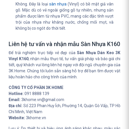
Không. Đây là loại
sàn nhựa
(Vinyl) có bề mặt giả vân
gỗ. Mặc dù có vẻ ngoài giống gỗ tự nhiên, nhưng sản
phẩm được làm từ nhựa PVC, mang các đặc tính vượt
trội của nhựa như kháng nước, chống mối mọt, và
không bị co ngót do thời tiết.
Liên hệ tư vấn và nhận mẫu Sàn Nhựa K160
Để trải nghiệm trực tiếp vẻ đẹp của
Sàn Nhựa Dán Keo 3K
Vinyl K160
, nhận mẫu thực tế, tư vấn giải pháp và báo giá chi
tiết, quý khách vui lòng liên hệ ngay với đội ngũ chuyên gia của
3K Home. Chúng tôi luôn sẵn sàng hỗ trợ để bạn tìm được vật
liệu hoàn hảo cho công trình của mình.
CÔNG TY CỔ PHẦN 3K HOME
Hotline:
091 8888 139
Email:
3khome.vn@gmail.com
Địa chỉ:
Số 223 Phan Huy Ích, Phường 14, Quận Gò Vấp, TP Hồ
Chí Minh, Việt Nam
Website:
3khome.vn
Lưu ý: Do thiết bị và hiệu ứng ánh sáng khác nhau, màu sắc