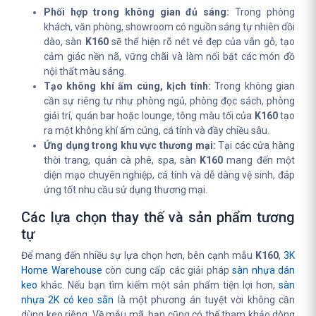
Phối hợp trong không gian đủ sáng:
Trong phòng
khách, văn phòng, showroom có nguồn sáng tự nhiên dồi
dào, sàn
K160
sẽ thể hiện rõ nét vẻ đẹp của vân gỗ, tạo
cảm giác nền nã, vững chãi và làm nổi bật các món đồ
nội thất màu sáng.
Tạo không khí ấm cúng, kịch tính:
Trong không gian
cần sự riêng tư như phòng ngủ, phòng đọc sách, phòng
giải trí, quán bar hoặc lounge, tông màu tối của
K160
tạo
ra một không khí ấm cúng, cá tính và đầy chiều sâu.
Ứng dụng trong khu vực thương mại:
Tại các cửa hàng
thời trang, quán cà phê, spa, sàn
K160
mang đến một
diện mạo chuyên nghiệp, cá tính và dễ dàng vệ sinh, đáp
ứng tốt nhu cầu sử dụng thương mại.
Các lựa chọn thay thế và sản phẩm tương
tự
Để mang đến nhiều sự lựa chọn hơn, bên cạnh mẫu
K160
,
3K
Home Warehouse
còn cung cấp các giải pháp
sàn nhựa dán
keo
khác. Nếu bạn tìm kiếm một sản phẩm tiện lợi hơn,
sàn
nhựa 2K có keo sẵn
là một phương án tuyệt vời không cần
dùng keo riêng. Về mẫu mã, bạn cũng có thể tham khảo dòng