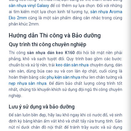
sàn nhựa vinyl Galaxy
để có thêm sự lựa chọn. Đối với những
ai tìm kiếm một lựa chọn kinh tế tương tự,
sàn nhựa Aroma
Eko 2mm
cũng là một sản phẩm đáng cân nhắc trong cùng
phân khúc 2mm.
Hướng dẫn Thi công và Bảo dưỡng
Quy trình thi công chuyên nghiệp
Thi công
sàn nhựa dán keo K160
đòi hỏi bề mặt nền phải
phẳng, khô và sạch tuyệt đối. Quy trình bao gồm các bước:
chuẩn bị và xử lý nền, trải
keo dán sàn nhựa
chuyên dụng, dán
ván sàn, dùng búa cao su và con lăn ép chặt, cuối cùng là
hoàn thiện bằng các
phụ kiện sàn nhựa
như len chân tường và
nẹp nhựa sàn nhựa
. Để đảm bảo chất lượng công trình tốt
nhất, chúng tôi khuyến khích sử dụng đội ngũ thi công chuyên
nghiệp.
Lưu ý sử dụng và bảo dưỡng
Để sàn luôn bền đẹp, hãy lau khô ngay khi có nước đổ, vệ sinh
định kỳ bằng khăn ẩm vắt khô và chất tẩy rửa trung tính. Gắn
nút nỉ dưới chân đồ nội thất để tránh trầy xước và sử dụng