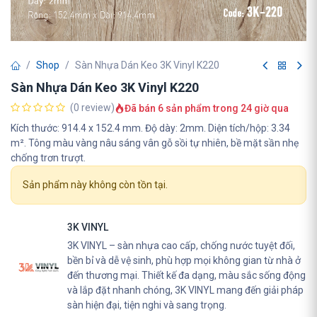
Shop
Sàn Nhựa Dán Keo 3K Vinyl K220
Sàn Nhựa Dán Keo 3K Vinyl K220
(0 review)
Đã bán 6 sản phẩm trong 24 giờ qua
Kích thước: 914.4 x 152.4 mm. Độ dày: 2mm. Diện tích/hộp: 3.34
m². Tông màu vàng nâu sáng vân gỗ sồi tự nhiên, bề mặt sần nhẹ
chống trơn trượt.
Sản phẩm này không còn tồn tại.
3K VINYL
3K VINYL – sàn nhựa cao cấp, chống nước tuyệt đối,
bền bỉ và dễ vệ sinh, phù hợp mọi không gian từ nhà ở
đến thương mại. Thiết kế đa dạng, màu sắc sống động
và lắp đặt nhanh chóng, 3K VINYL mang đến giải pháp
sàn hiện đại, tiện nghi và sang trọng.