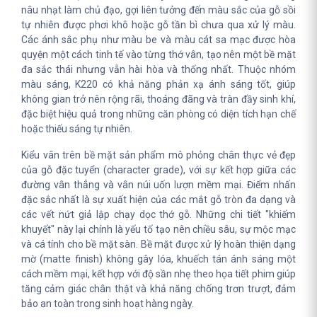
nâu nhạt làm chủ đạo, gợi liên tưởng đến màu sắc của gỗ sồi
tự nhiên được phơi khô hoặc gỗ tần bì chưa qua xử lý màu.
Các ánh sắc phụ như màu be và màu cát sa mạc được hòa
quyện một cách tinh tế vào từng thớ vân, tạo nên một bề mặt
đa sắc thái nhưng vẫn hài hòa và thống nhất. Thuộc nhóm
màu sáng, K220 có khả năng phản xạ ánh sáng tốt, giúp
không gian trở nên rộng rãi, thoáng đãng và tràn đầy sinh khí,
đặc biệt hiệu quả trong những căn phòng có diện tích hạn chế
hoặc thiếu sáng tự nhiên.
Kiểu vân trên bề mặt sản phẩm mô phỏng chân thực vẻ đẹp
của gỗ đặc tuyển (character grade), với sự kết hợp giữa các
đường vân thẳng và vân núi uốn lượn mềm mại. Điểm nhấn
đặc sắc nhất là sự xuất hiện của các mắt gỗ tròn đa dạng và
các vết nứt giả lập chạy dọc thớ gỗ. Những chi tiết "khiếm
khuyết" này lại chính là yếu tố tạo nên chiều sâu, sự mộc mạc
và cá tính cho bề mặt sàn. Bề mặt được xử lý hoàn thiện dạng
mờ (matte finish) không gây lóa, khuếch tán ánh sáng một
cách mềm mại, kết hợp với độ sần nhẹ theo họa tiết phim giúp
tăng cảm giác chân thật và khả năng chống trơn trượt, đảm
bảo an toàn trong sinh hoạt hàng ngày.