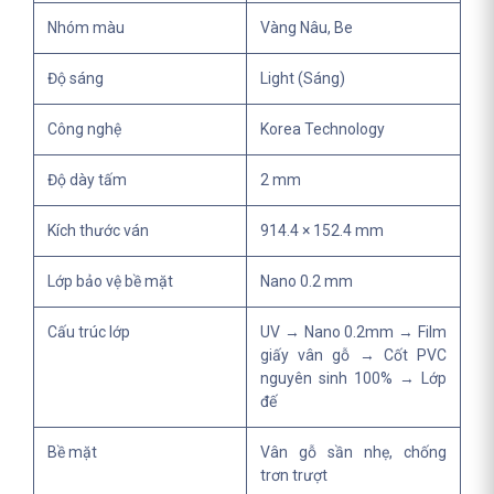
Nhóm màu
Vàng Nâu, Be
Độ sáng
Light (Sáng)
Công nghệ
Korea Technology
Độ dày tấm
2 mm
Kích thước ván
914.4 × 152.4 mm
Lớp bảo vệ bề mặt
Nano 0.2 mm
Cấu trúc lớp
UV → Nano 0.2mm → Film
giấy vân gỗ → Cốt PVC
nguyên sinh 100% → Lớp
đế
Bề mặt
Vân gỗ sần nhẹ, chống
trơn trượt