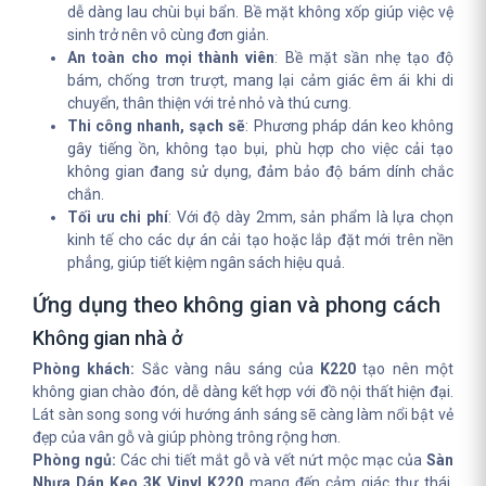
dễ dàng lau chùi bụi bẩn. Bề mặt không xốp giúp việc vệ
sinh trở nên vô cùng đơn giản.
An toàn cho mọi thành viên
: Bề mặt sần nhẹ tạo độ
bám, chống trơn trượt, mang lại cảm giác êm ái khi di
chuyển, thân thiện với trẻ nhỏ và thú cưng.
Thi công nhanh, sạch sẽ
: Phương pháp dán keo không
gây tiếng ồn, không tạo bụi, phù hợp cho việc cải tạo
không gian đang sử dụng, đảm bảo độ bám dính chắc
chắn.
Tối ưu chi phí
: Với độ dày 2mm, sản phẩm là lựa chọn
kinh tế cho các dự án cải tạo hoặc lắp đặt mới trên nền
phẳng, giúp tiết kiệm ngân sách hiệu quả.
Ứng dụng theo không gian và phong cách
Không gian nhà ở
Phòng khách:
Sắc vàng nâu sáng của
K220
tạo nên một
không gian chào đón, dễ dàng kết hợp với đồ nội thất hiện đại.
Lát sàn song song với hướng ánh sáng sẽ càng làm nổi bật vẻ
đẹp của vân gỗ và giúp phòng trông rộng hơn.
Phòng ngủ:
Các chi tiết mắt gỗ và vết nứt mộc mạc của
Sàn
Nhựa Dán Keo 3K Vinyl K220
mang đến cảm giác thư thái,