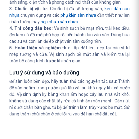
ánh sáng, diện tích và phong cách nội thất của không gian.
3. Chuẩn bị vật tư:
Chuẩn bị đủ số lượng sàn,
keo dán sàn
nhựa
chuyên dụng và các
phụ kiện sàn nhựa
cần thiết như len
chân tường hay
nẹp nhựa sàn nhựa
.
4. Thi công dán keo:
Vệ sinh sạch bề mặt nền, trải keo đều,
đợi keo có độ mở phù hợp rồi tiến hành dán ván sàn. Dùng búa
cao su và con lăn để ép chặt ván sàn xuống nền.
5. Hoàn thiện và nghiệm thu:
Lắp đặt len, nẹp tại các vị trí
mép tường và cửa. Vệ sinh sạch bề mặt sàn và kiểm tra lại
toàn bộ công trình trước khi bàn giao.
Lưu ý sử dụng và bảo dưỡng
Để sàn luôn bền đẹp, hãy tuân thủ các nguyên tắc sau: Tránh
để sàn ngâm trong nước quá lâu và lau khô ngay khi có nước
đổ. Vệ sinh định kỳ bằng khăn ẩm hoặc cây lau nhà vắt khô,
không sử dụng các chất tẩy rửa có tính ăn mòn mạnh. Gắn nút
nỉ dưới chân bàn ghế, tủ kệ để tránh làm trầy xước bề mặt. Sử
dụng thảm chùi chân ở các lối ra vào để hạn chế đất cát.