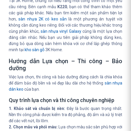
Tại 3K Home, chúng tôi hiểu rằng mỗi công trình có một yêu
cầu riêng. Bên cạnh mẫu
K220
, bạn có thể tham khảo thêm
các giải pháp khác. Nếu bạn tìm kiếm một sản phẩm tiện lợi
hơn,
sàn nhựa 2K có keo sẵn
là một phương án tuyệt vời
không cần dùng keo riêng. Đối với các thương hiệu khác trong
cùng phân khúc,
sàn nhựa vinyl Galaxy
cũng là một lựa chọn
đáng cân nhắc. Nếu bạn ưu tiên giải pháp không dùng keo,
đừng bỏ qua dòng sàn hèm khóa với cơ chế lắp ghép thông
minh tại
kho sàn gỗ
3K Home.
Hướng dẫn Lựa chọn – Thi công – Bảo
dưỡng
Việc lựa chọn, thi công và bảo dưỡng đúng cách là chìa khóa
để đảm bảo độ bền và vẻ đẹp lâu dài cho hệ thống
sàn nhựa
dán keo
của bạn.
Quy trình lựa chọn và thi công chuyên nghiệp
1. Khảo sát và chuẩn bị nền:
Đây là bước quan trọng nhất.
Nền thi công phải được kiểm tra độ phẳng, độ ẩm và xử lý triệt
để các vết nứt, lồi lõm.
2. Chọn mẫu và phối màu:
Lựa chọn màu sắc sàn phù hợp với