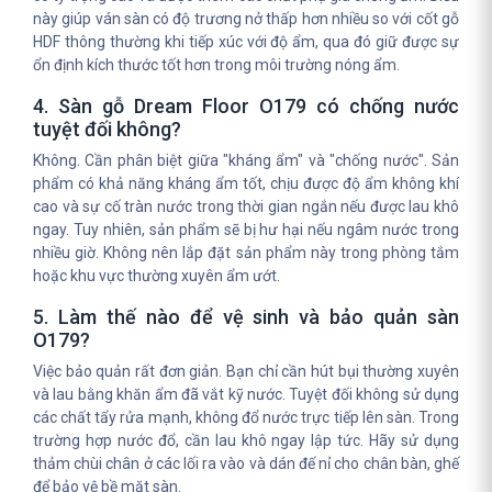
này giúp ván sàn có độ trương nở thấp hơn nhiều so với cốt gỗ
HDF thông thường khi tiếp xúc với độ ẩm, qua đó giữ được sự
ổn định kích thước tốt hơn trong môi trường nóng ẩm.
4. Sàn gỗ Dream Floor O179 có chống nước
tuyệt đối không?
Không. Cần phân biệt giữa "kháng ẩm" và "chống nước". Sản
phẩm có khả năng kháng ẩm tốt, chịu được độ ẩm không khí
cao và sự cố tràn nước trong thời gian ngắn nếu được lau khô
ngay. Tuy nhiên, sản phẩm sẽ bị hư hại nếu ngâm nước trong
nhiều giờ. Không nên lắp đặt sản phẩm này trong phòng tắm
hoặc khu vực thường xuyên ẩm ướt.
5. Làm thế nào để vệ sinh và bảo quản sàn
O179?
Việc bảo quản rất đơn giản. Bạn chỉ cần hút bụi thường xuyên
và lau bằng khăn ẩm đã vắt kỹ nước. Tuyệt đối không sử dụng
các chất tẩy rửa mạnh, không đổ nước trực tiếp lên sàn. Trong
trường hợp nước đổ, cần lau khô ngay lập tức. Hãy sử dụng
thảm chùi chân ở các lối ra vào và dán đế nỉ cho chân bàn, ghế
để bảo vệ bề mặt sàn.