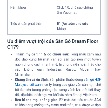
Hèm khóa
Click 4.0, phủ sáp chống
ẩm Vacumat
Tiêu chuẩn phát thải
E1 (An toàn cho sức
khỏe)
Ưu điểm vượt trội của Sàn Gỗ Dream Floor
O179
Thẩm mỹ cá tính & có chiều sâu:
Tông màu xám nâu
độc đáo cùng bề mặt vân sồi sần tạo nên một tuyên
ngôn phong cách mạnh mẽ, là phông nền hoàn hảo cho
các không gian Industrial, Rustic, Modern hay
Minimalism.
Kháng ẩm và ổn định:
Sản phẩm thuộc dòng
sàn gỗ HDF
Malaysia cốt xanh
, có tỷ trọng cao giúp ván sàn hạn chế
tối đa hiện tượng phồng rộp, cong vênh khi thời tiết thay
đổi, đặc biệt thích hợp với khí hậu nồm ẩm tại Việt Nam.
Bền bỉ cho mọi không gian:
Bề mặt đạt tiêu chuẩn
AC4
có khả năng chống trầy xước, mài mòn, chịu được va đập