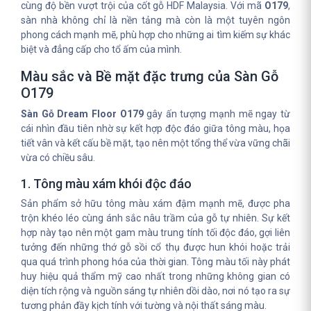
cùng độ bền vượt trội của cốt gỗ HDF Malaysia. Với mã
O179
,
sàn nhà không chỉ là nền tảng mà còn là một tuyên ngôn
phong cách mạnh mẽ, phù hợp cho những ai tìm kiếm sự khác
biệt và đẳng cấp cho tổ ấm của mình.
Màu sắc và Bề mặt đặc trưng của Sàn Gỗ
O179
Sàn Gỗ Dream Floor O179
gây ấn tượng mạnh mẽ ngay từ
cái nhìn đầu tiên nhờ sự kết hợp độc đáo giữa tông màu, họa
tiết vân và kết cấu bề mặt, tạo nên một tổng thể vừa vững chãi
vừa có chiều sâu.
1. Tông màu xám khói độc đáo
Sản phẩm sở hữu tông màu xám đậm mạnh mẽ, được pha
trộn khéo léo cùng ánh sắc nâu trầm của gỗ tự nhiên. Sự kết
hợp này tạo nên một gam màu trung tính tối độc đáo, gợi liên
tưởng đến những thớ gỗ sồi cổ thụ được hun khói hoặc trải
qua quá trình phong hóa của thời gian. Tông màu tối này phát
huy hiệu quả thẩm mỹ cao nhất trong những không gian có
diện tích rộng và nguồn sáng tự nhiên dồi dào, nơi nó tạo ra sự
tương phản đầy kịch tính với tường và nội thất sáng màu.