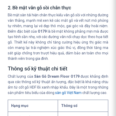
2. Bề mặt vân gỗ sồi chân thực
Bề mặt sàn tái hiện chân thực kiểu vân gỗ sồi với những đường
vân thẳng, mạnh mẽ xen kẽ các mắt gỗ và vết nứt mô phỏng
tự nhiên, mang lại vẻ đẹp thô mộc, gai góc và đầy hoài niệm.
Điểm đặc biệt của
O179
là bề mặt không phẳng mịn mà được
tạo hình sần nhẹ, với các đường vân nổi chạy dọc theo họa tiết
gỗ. Thiết kế này không chỉ tăng cường hiệu ứng thị giác mà
còn mang lại trải nghiệm xúc giác thú vị, đồng thời tăng ma
sát giúp chống trơn trượt hiệu quả, đảm bảo an toàn cho mọi
thành viên trong gia đình.
Thông số kỹ thuật chi tiết
Chất lượng của
Sàn Gỗ Dream Floor O179
được khẳng định
qua các thông số kỹ thuật ấn tượng, đặc biệt là khả năng chịu
ẩm từ cốt gỗ HDF lõi xanh nhập khẩu. Đây là một trong những
sản phẩm tiêu biểu của dòng
sàn gỗ Việt Nam
chất lượng cao.
Hạng mục
Thông số