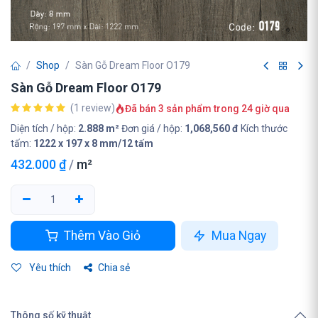
Shop
Sàn Gỗ Dream Floor O179
Sàn Gỗ Dream Floor O179
(1 review)
Đã bán 3 sản phẩm trong 24 giờ qua
Diện tích / hộp:
2.888 m²
Đơn giá / hộp:
1,068,560 đ
Kích thước
tấm:
1222 x 197 x 8 mm/12 tấm
432.000
₫
/
m²
Thêm Vào Giỏ
Mua Ngay
Yêu thích
Chia sẻ
Thông số kỹ thuật