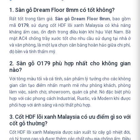
1. Sàn gỗ Dream Floor 8mm có tốt không?
Rất tốt trong tầm giá.
Sàn gỗ Dream Floor 8mm
, bao gồm
mã
O179
, sử dụng cốt HDF lõi xanh Malaysia có khả năng
kháng ẩm cao, ổn định trong điều kiện khí hậu Việt Nam. Bề
mặt AC4 chống trầy xước tốt cho nhu cầu sử dụng tại nhà ở
và văn phòng, là một lựa chọn cân bằng hoàn hảo giữa chi phí,
độ bền và tính thẩm mỹ.
2. Sàn gỗ O179 phù hợp nhất cho không gian
nào?
Với tông màu tối và cá tính, sản phẩm lý tưởng cho các không
gian cần tạo điểm nhấn mạnh mẽ như phòng khách, phòng
làm việc, sảnh chờ, showroom, quán cà phê. Nó đặc biệt phù
hợp với các phong cách Industrial, Rustic, và Modern khi được
phối hợp với ánh sáng và nội thất phù hợp.
3. Cốt HDF lõi xanh Malaysia có ưu điểm gì so với
cốt gỗ thường?
Cốt HDF lõi xanh Malaysia được sản xuất từ cây gỗ nhiệt đới,
có tỷ trọng cao và được thêm các chất phụ gia chống ẩm. Điều