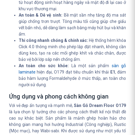
từ hoạt động sinh hoạt hàng ngày và mật độ đi lại cao ở
khu vực thương mại.
An toàn & Dễ vệ sinh:
Bề mặt sần nhẹ tăng độ ma sát
giúp chống trơn trượt. Tông màu tối cũng giúp che giấu
vết bẩn nhỏ, dễ dàng làm sạch bằng máy hút bụi và khăn
ẩm.
Thi công nhanh chóng & chính xác:
Hệ thống hèm khóa
Click 4.0 thông minh cho phép lắp đặt nhanh, không cần
dùng keo, tạo ra các mối ghép khít và chắc chắn, được
bảo vệ bởi lớp sáp nến chống ẩm.
An toàn cho sức khỏe:
Là một sản phẩm
sàn gỗ
laminate
hiện đại, O179 đạt tiêu chuẩn khí thải
E1
, đảm
bảo hàm lượng Formaldehyde ở mức thấp, an toàn cho
người sử dụng.
Ứng dụng và phong cách không gian
Với vẻ đẹp ấn tượng và mạnh mẽ,
Sàn Gỗ Dream Floor O179
là lựa chọn lý tưởng cho các phong cách thiết kế nội thất đề
cao sự khác biệt. Sản phẩm là mảnh ghép hoàn hảo cho
không gian mang hơi hướng Industrial (Công nghiệp), Rustic
(Mộc mạc), hay Wabi-sabi. Khi được sử dụng như một yếu tố