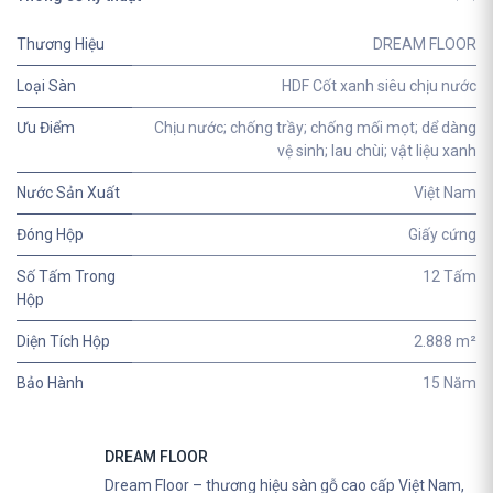
Thương Hiệu
DREAM FLOOR
Loại Sàn
HDF Cốt xanh siêu chịu nước
Ưu Điểm
Chịu nước; chống trầy; chống mối mọt; dể dàng
vệ sinh; lau chùi; vật liệu xanh
Nước Sản Xuất
Việt Nam
Đóng Hộp
Giấy cứng
Số Tấm Trong
12 Tấm
Hộp
Diện Tích Hộp
2.888 m²
Bảo Hành
15 Năm
DREAM FLOOR
Dream Floor – thương hiệu sàn gỗ cao cấp Việt Nam,