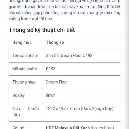
nhàng, tránh gây lóa mắt và làm nổi bật vẻ đẹp tự nhiên. Cảm
giác khi đi chân trần trên bề mặt này khá êm ái, đồng thời kết
cấu sần cũng góp phần tăng cường ma sát, mang lại khả năng
chống trơn trượt tốt hơn.
Thông số kỹ thuật chi tiết
Hạng mục
Thông số
Tên sản phẩm
Sàn Gỗ Dream Floor O193
Mã sản phẩm
O193
Thương hiệu
Dream Floor
Độ dày
8mm
Kích thước
1222 x 197 x 8 mm (Dài x Rộng x Dày)
tấm
Cốt gỗ
HDF Malaysia Cốt Xanh
(Green Core)