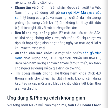
riêng tư và đẳng cấp hơn.
Kháng ẩm và ổn định:
Sản phẩm được sản xuất tại Việt
Nam nhưng sử dụng cốt gỗ
sàn gỗ HDF Malaysia cốt
xanh
tỷ trọng cao, giúp ván sàn hạn chế tối đa hiện tượng
phồng rộp, cong vênh khi độ ẩm không khí thay đổi, đặc
biệt thích nghi tốt với môi trường nồm ẩm.
Bền bỉ cho mọi không gian:
Bề mặt đạt tiêu chuẩn AC4
có khả năng chống trầy xước, mài mòn tốt, chịu được va
đập từ hoạt động sinh hoạt hàng ngày và mật độ đi lại ở
khu vực thương mại.
An toàn cho sức khỏe:
Là một sản phẩm
sàn gỗ Việt
Nam
chất lượng cao, O193 đạt tiêu chuẩn khí thải E1,
đảm bảo hàm lượng Formaldehyde ở mức thấp, an toàn
cho người sử dụng, kể cả gia đình có trẻ nhỏ.
Thi công nhanh chóng:
Hệ thống hèm khóa Click 4.0
thông minh cho phép lắp đặt nhanh, không cần dùng
keo, tạo ra các mối ghép khít và chắc chắn, tiết kiệm thời
gian và chi phí.
Ứng dụng & Phong cách không gian
Với tông màu tối và kiểu vân mạnh mẽ,
Sàn Gỗ Dream Floor