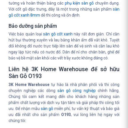
tường và hoàn thiện bằng các
phụ kiện sàn gỗ
chuyên dụng.
Với cốt gỗ đặc trưng, đây là một trong những sản phẩm
sàn
gỗ cốt xanh 8mm
dễ thi công và ổn định.
Bảo dưỡng sản phẩm
Việc bảo quản loại
sàn gỗ cốt xanh
này rất đơn giản. Chỉ cần
hút bụi thường xuyên và lau bằng khăn ẩm đã vắt khô. Tuyệt
đối không đổ nước trực tiếp lên sàn để vệ sinh và cần lau khô
ngay lập tức nếu có nước đổ. Dán đế nỉ cho chân bàn, ghế để
bảo vệ bề mặt sàn khỏi các vết trầy xước không đáng có.
Liên hệ 3K Home Warehouse để sở hữu
Sàn Gỗ O193
3K Home Warehouse
tự hào là nhà phân phối và thi công
chuyên nghiệp các dòng
sàn gỗ công nghiệp
chính hãng.
Chúng tôi cam kết mang đến cho khách hàng những sản
phẩm chất lượng với dịch vụ tận tâm và giải pháp thi công tối
ưu. Để nhận mẫu
sàn gỗ
miễn phí, tư vấn kỹ thuật và báo giá
ưu đãi nhất cho sản phẩm
O193
, vui lòng liên hệ ngay với
chúng tôi: