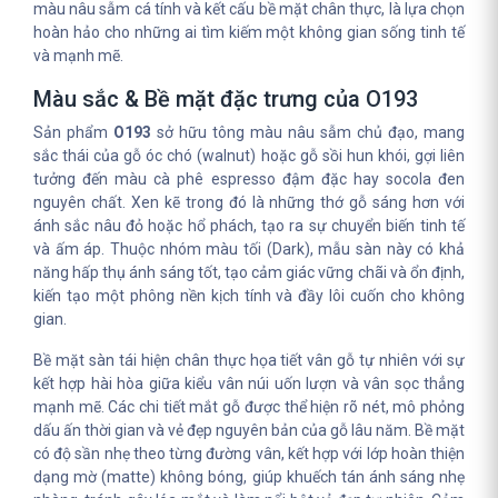
màu nâu sẫm cá tính và kết cấu bề mặt chân thực, là lựa chọn
hoàn hảo cho những ai tìm kiếm một không gian sống tinh tế
và mạnh mẽ.
Màu sắc & Bề mặt đặc trưng của O193
Sản phẩm
O193
sở hữu tông màu nâu sẫm chủ đạo, mang
sắc thái của gỗ óc chó (walnut) hoặc gỗ sồi hun khói, gợi liên
tưởng đến màu cà phê espresso đậm đặc hay socola đen
nguyên chất. Xen kẽ trong đó là những thớ gỗ sáng hơn với
ánh sắc nâu đỏ hoặc hổ phách, tạo ra sự chuyển biến tinh tế
và ấm áp. Thuộc nhóm màu tối (Dark), mẫu sàn này có khả
năng hấp thụ ánh sáng tốt, tạo cảm giác vững chãi và ổn định,
kiến tạo một phông nền kịch tính và đầy lôi cuốn cho không
gian.
Bề mặt sàn tái hiện chân thực họa tiết vân gỗ tự nhiên với sự
kết hợp hài hòa giữa kiểu vân núi uốn lượn và vân sọc thẳng
mạnh mẽ. Các chi tiết mắt gỗ được thể hiện rõ nét, mô phỏng
dấu ấn thời gian và vẻ đẹp nguyên bản của gỗ lâu năm. Bề mặt
có độ sần nhẹ theo từng đường vân, kết hợp với lớp hoàn thiện
dạng mờ (matte) không bóng, giúp khuếch tán ánh sáng nhẹ