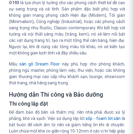
O193
là lựa chọn lý tưởng cho các phong cách thiết kế đề cao
sự sang trọng và cá tính. Sản phẩm đặc biệt phù hợp với
không gian mang phong cách Hiện đại (Modern), Tối giản
(Minimalism), Công nghiệp (Industrial), hoặc các phong cách
sang trọng như Rustic, Classic-contemporary. Khi kết hợp với
tường và nội thất sáng màu (trắng, kem), nó sẽ làm nổi bật
các vật dụng trang trí, tạo ra một tổng thể cân bằng, hiện đại.
Ngược lại, khi đi cùng các tông màu tối khác, nó sẽ kiến tạo
một không gian kịch tính và đầy chiều sâu.
Mẫu
sàn gỗ Dream Floor
này phù hợp cho phòng khách,
phòng ngủ master, phòng làm việc, thư viện, hoặc các không
gian thương mại cao cấp như khách sạn, lounge, showroom
thời trang, nhà hàng sang trọng.
Hướng dẫn Thi công và Bảo dưỡng
Thi công lắp đặt
Để đảm bảo độ bền và thẩm mỹ, nền nhà phải được xử lý
phẳng, khô và sạch. Việc sử dụng lớp lót
xốp - foam lót sàn
là
bắt buộc để cách ẩm từ nền và giảm tiếng ồn khi di chuyển.
Luôn chừa một khe co giãn rộng 10-12mm ở các vị trí tiếp giáp