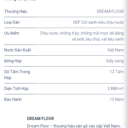
Thương Hiệu
DREAM FLOOR
Loại Sàn
HDF Cốt xanh siêu chịu nước
Ưu Điểm
Chịu nước; chống trầy; chống mối mọt; dể dàng
vệ sinh; lau chùi; vật liệu xanh
Nước Sản Xuất
Việt Nam
Đóng Hộp
Giấy cứng
Số Tấm Trong
12 Tấm
Hộp
Diện Tích Hộp
2.888 m²
Bảo Hành
15 Năm
DREAM FLOOR
Dream Floor – thương hiệu sàn gỗ cao cấp Việt Nam,