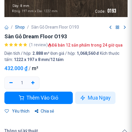
Shop
Sàn Gỗ Dream Floor O193
Sàn Gỗ Dream Floor O193
(1 review)
Đã bán 12 sản phẩm trong 24 giờ qua
Diện tích / hộp:
2.888 m²
Đơn giá / hộp:
1,068,560 đ
Kích thước
tấm:
1222 x 197 x 8 mm/12 tấm
432.000
₫
/
m²
Thêm Vào Giỏ
Mua Ngay
Yêu thích
Chia sẻ
Thông số kỹ thuật