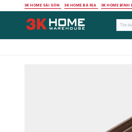
Bỏ qua để đến Nội dung
3K HOME SÀI GÒN
3K HOME BÀ RỊA
3K HOME BÌNH
Gỗ Ngoài Trời
Sàn Gỗ Công Nghiệp