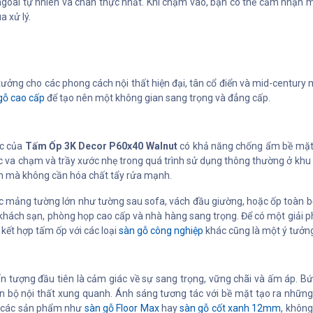
 ngoài tự nhiên và chân thực nhất. Khi chạm vào, bạn có thể cảm nhận 
 xử lý.
 tưởng cho các phong cách nội thất hiện đại, tân cổ điển và mid-centur
gỗ cao cấp
để tạo nên một không gian sang trọng và đẳng cấp.
ặc của
Tấm Ốp 3K Decor P60x40 Walnut
có khả năng chống ẩm bề mặt t
c va chạm và trầy xước nhẹ trong quá trình sử dụng thông thường ở khu 
ẩn mà không cần hóa chất tẩy rửa mạnh.
c mảng tường lớn như tường sau sofa, vách đầu giường, hoặc ốp toàn b
 khách sạn, phòng họp cao cấp và nhà hàng sang trọng. Để có một giải 
 kết hợp tấm ốp với các loại
sàn gỗ công nghiệp
khác cũng là một ý tưởng
n tượng đầu tiên là cảm giác về sự sang trọng, vững chãi và ấm áp. B
àn bộ nội thất xung quanh. Ánh sáng tương tác với bề mặt tạo ra những s
ng các sản phẩm như
sàn gỗ Floor Max
hay
sàn gỗ cốt xanh 12mm
, không