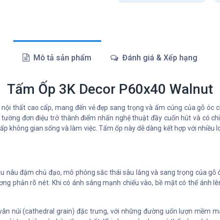
Mô tả sản phẩm
Đánh giá & Xếp hạng
Tấm Ốp 3K Decor P60x40 Walnut
rí nội thất cao cấp, mang đến vẻ đẹp sang trọng và ấm cúng của gỗ óc 
 tường đơn điệu trở thành điểm nhấn nghệ thuật đầy cuốn hút và có chi
p không gian sống và làm việc. Tấm ốp này dễ dàng kết hợp với nhiều loại
 nâu đậm chủ đạo, mô phỏng sắc thái sâu lắng và sang trọng của gỗ ó
ng phản rõ nét. Khi có ánh sáng mạnh chiếu vào, bề mặt có thể ánh lê
à vân núi (cathedral grain) đặc trưng, với những đường uốn lượn mềm 