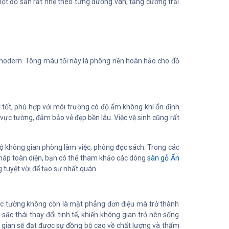
một độ sần rất nhẹ theo từng đường vân, tăng cường trải
y modern. Tông màu tối này là phông nền hoàn hảo cho đồ
ốt, phù hợp với môi trường có độ ẩm không khí ổn định
vực tường, đảm bảo vẻ đẹp bền lâu. Việc vệ sinh cũng rất
ộ không gian phòng làm việc, phòng đọc sách. Trong các
pháp toàn diện, bạn có thể tham khảo các dòng
sàn gỗ Ấn
 tuyệt vời để tạo sự nhất quán.
ức tường không còn là mặt phẳng đơn điệu mà trở thành
ắc thái thay đổi tinh tế, khiến không gian trở nên sống
 gian sẽ đạt được sự đồng bộ cao về chất lượng và thẩm