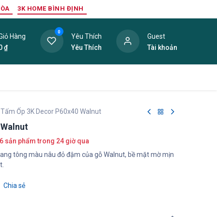
HÒA
3K HOME BÌNH ĐỊNH
0
Giỏ Hàng
Yêu Thích
Guest
0
₫
Yêu Thích
Tài khoản
ang Trí Nội Thất
Tấm Lợp
Phụ Kiện
Hàng Thanh L
Tấm Ốp 3K Decor P60x40 Walnut
 Walnut
6 sản phẩm trong 24 giờ qua
mang tông màu nâu đỏ đậm của gỗ Walnut, bề mặt mờ mịn
t.
Chia sẻ