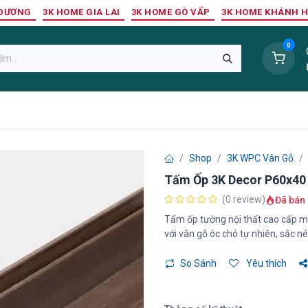
 DƯƠNG
3K HOME GIA LAI
3K HOME GÒ VẤP
3K HOME KHÁNH 
0
Sàn Nhựa
Sàn Gỗ Tự Nhiên
Trang Trí Tường
Tr
Shop
3K WPC Vân Gỗ
Tấm Ốp 3K Decor P60x40
(0 review)
Đã bán 
Tấm ốp tường nội thất cao cấp 
với vân gỗ óc chó tự nhiên, sắc né
So Sánh
Yêu thích