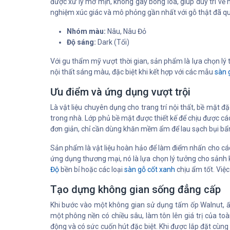
được xử lý mờ mịn, không gây bóng lóa, giúp duy trì vẻ
nghiệm xúc giác và mô phỏng gần nhất với gỗ thật đã qua
Nhóm màu:
Nâu, Nâu Đỏ
Độ sáng:
Dark (Tối)
Với gu thẩm mỹ vượt thời gian, sản phẩm là lựa chọn lý
nội thất sáng màu, đặc biệt khi kết hợp với các mẫu
sàn 
Ưu điểm và ứng dụng vượt trội
Là vật liệu chuyên dụng cho trang trí nội thất, bề mặt đ
trong nhà. Lớp phủ bề mặt được thiết kế để chịu được cá
đơn giản, chỉ cần dùng khăn mềm ẩm để lau sạch bụi b
Sản phẩm là vật liệu hoàn hảo để làm điểm nhấn cho cá
ứng dụng thương mại, nó là lựa chọn lý tưởng cho sảnh
Độ
bền bỉ hoặc các loại
sàn gỗ cốt xanh
chịu ẩm tốt. Việc
Tạo dựng không gian sống đẳng cấp
Khi bước vào một không gian sử dụng tấm ốp Walnut, ấ
một phông nền có chiều sâu, làm tôn lên giá trị của to
động và có sức cuốn hút đặc biệt. Khi được lắp đặt cù