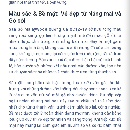
gian nội thất tinh tế và bền vững.
Màu sắc & Bề mặt: Vẻ đẹp từ Nắng mai và
Gỗ sồi
Sàn Gỗ MalayWood Xương Cá XC12+18
sở hữu tông màu
vàng nâu sáng, gợi liên tưởng mạnh mẽ đến màu gỗ sồi tự
nhiên được tắm trong ánh nắng ban mai. Đây là một gam
màu trung tính ấm, không quá rực rỡ nhưng đủ sức làm bừng
sáng không gian, mang lại cảm giác tươi mới, rộng rãi và tràn
đầy năng lượng. Sắc vàng chủ đạo được tiết chế một cách tinh
tế, hòa quyện với những vệt nâu nhạt của đường vân, tạo nên
sự chuyển sắc nhẹ nhàng và chân thực trên từng thanh ván.
Bề mặt sản phẩm tái hiện trung thực kiểu vân gỗ sồi đặc
trưng, với những đường vân thẳng, dài chạy song song, xen kẽ
là các cụm vân núi và mắt gỗ nhỏ duyên dáng. Sự sắp xếp
ngẫu nhiên nhưng hài hòa này tạo ra chiều sâu và tính độc
nhất cho từng thanh ván, tránh cảm giác lặp lại, công nghiệp.
Bề mặt được xử lý hoàn thiện dạng mờ mịn, không gây bóng
lóa, giúp duy trì vẻ đẹp tự nhiên và sang trọng. Khi tiếp xúc, bề
mặt này mang lại cảm giác êm ái, ấm áp và có độ bám nhất