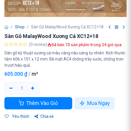
Shop
Sàn Gỗ MalayWood Xương Cá XC12+18
Sàn Gỗ MalayWood Xương Cá XC12+18
(0 review)
Đã bán 10 sản phẩm trong 24 giờ qua
Sàn gỗ kỹ thuật xương cá màu vàng nâu sáng tự nhiên. Kích thước
tấm 606 x 101 x 12 mm. Bề mặt AC4 chống trầy xước, chống trơn
trượt hiệu quả.
605.000
₫
/
m²
Thêm Vào Giỏ
Mua Ngay
Yêu thích
Chia sẻ