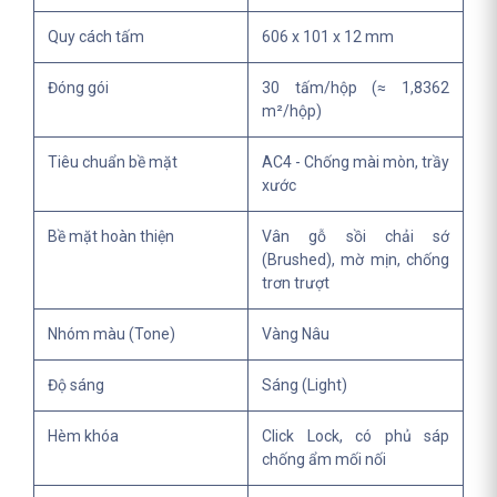
Quy cách tấm
606 x 101 x 12 mm
Đóng gói
30 tấm/hộp (≈ 1,8362
m²/hộp)
Tiêu chuẩn bề mặt
AC4 - Chống mài mòn, trầy
xước
Bề mặt hoàn thiện
Vân gỗ sồi chải sớ
(Brushed), mờ mịn, chống
trơn trượt
Nhóm màu (Tone)
Vàng Nâu
Độ sáng
Sáng (Light)
Hèm khóa
Click Lock, có phủ sáp
chống ẩm mối nối