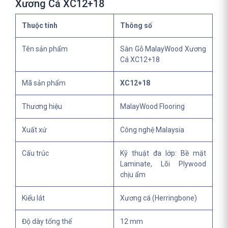
Xương Cá XC12+18
Thuộc tính
Thông số
Tên sản phẩm
Sàn Gỗ MalayWood Xương
Cá XC12+18
Mã sản phẩm
XC12+18
Thương hiệu
MalayWood Flooring
Xuất xứ
Công nghệ Malaysia
Cấu trúc
Kỹ thuật đa lớp: Bề mặt
Laminate, Lõi Plywood
chịu ẩm
Kiểu lát
Xương cá (Herringbone)
Độ dày tổng thể
12 mm