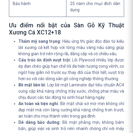
Bảo hành
25 năm cho mục đích dân
dụng
Ưu điểm nổi bật của Sàn Gỗ Kỹ Thuật
Xương Cá XC12+18
Thẩm mỹ sang trọng:
Hiệu ứng thị giác độc đáo từ kiểu
lát xương cá kết hợp với tông màu vàng nâu sáng giúp
không gian trở nên rộng rãi, đẳng cấp và có chiều sâu.
Cấu trúc ổn định vượt trội:
Lõi Plywood nhiều lớp được
ép đan chéo giúp hạn chế tối đa hiện tượng cong vênh, co
ngót hay giãn nở trước sự thay đổi của thời tiết, vượt trội
hơn so với các dòng sàn gỗ công nghiệp thông thường.
Bề mặt bền bỉ:
Lớp bề mặt Laminate đạt tiêu chuẩn AC4
cung cấp khả năng chống trầy xước, chống phai màu và
chịu được các tác động từ sinh hoạt hàng ngày.
An toàn và tiện nghi:
Bề mặt chải sớ mờ mịn không chỉ
đẹp mắt mà còn tăng cường khả năng chống trơn trượt,
an toàn cho mọi thành viên trong gia đình.
Dễ dàng bảo dưỡng:
Bề mặt phẳng mịn, không bám
bẩn, giúp việc vệ sinh trở nên nhanh chóng chỉ với máy