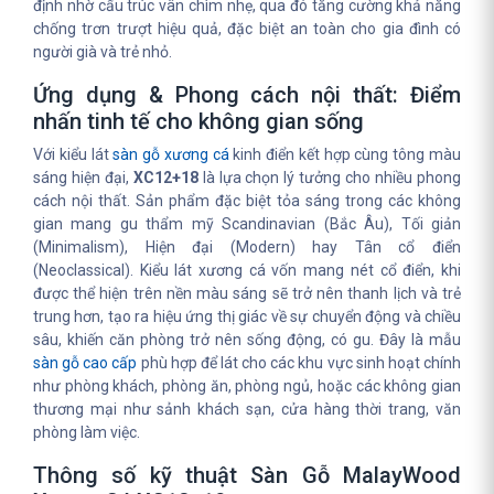
định nhờ cấu trúc vân chìm nhẹ, qua đó tăng cường khả năng
chống trơn trượt hiệu quả, đặc biệt an toàn cho gia đình có
người già và trẻ nhỏ.
Ứng dụng & Phong cách nội thất: Điểm
nhấn tinh tế cho không gian sống
Với kiểu lát
sàn gỗ xương cá
kinh điển kết hợp cùng tông màu
sáng hiện đại,
XC12+18
là lựa chọn lý tưởng cho nhiều phong
cách nội thất. Sản phẩm đặc biệt tỏa sáng trong các không
gian mang gu thẩm mỹ Scandinavian (Bắc Âu), Tối giản
(Minimalism), Hiện đại (Modern) hay Tân cổ điển
(Neoclassical). Kiểu lát xương cá vốn mang nét cổ điển, khi
được thể hiện trên nền màu sáng sẽ trở nên thanh lịch và trẻ
trung hơn, tạo ra hiệu ứng thị giác về sự chuyển động và chiều
sâu, khiến căn phòng trở nên sống động, có gu. Đây là mẫu
sàn gỗ cao cấp
phù hợp để lát cho các khu vực sinh hoạt chính
như phòng khách, phòng ăn, phòng ngủ, hoặc các không gian
thương mại như sảnh khách sạn, cửa hàng thời trang, văn
phòng làm việc.
Thông số kỹ thuật Sàn Gỗ MalayWood