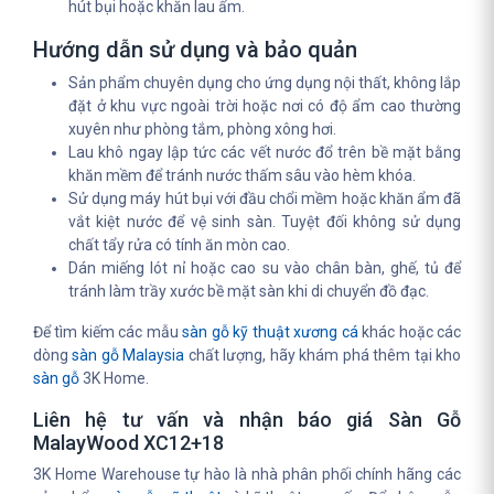
hút bụi hoặc khăn lau ẩm.
Hướng dẫn sử dụng và bảo quản
Sản phẩm chuyên dụng cho ứng dụng nội thất, không lắp
đặt ở khu vực ngoài trời hoặc nơi có độ ẩm cao thường
xuyên như phòng tắm, phòng xông hơi.
Lau khô ngay lập tức các vết nước đổ trên bề mặt bằng
khăn mềm để tránh nước thấm sâu vào hèm khóa.
Sử dụng máy hút bụi với đầu chổi mềm hoặc khăn ẩm đã
vắt kiệt nước để vệ sinh sàn. Tuyệt đối không sử dụng
chất tẩy rửa có tính ăn mòn cao.
Dán miếng lót nỉ hoặc cao su vào chân bàn, ghế, tủ để
tránh làm trầy xước bề mặt sàn khi di chuyển đồ đạc.
Để tìm kiếm các mẫu
sàn gỗ kỹ thuật xương cá
khác hoặc các
dòng
sàn gỗ Malaysia
chất lượng, hãy khám phá thêm tại kho
sàn gỗ
3K Home.
Liên hệ tư vấn và nhận báo giá Sàn Gỗ
MalayWood XC12+18
3K Home Warehouse tự hào là nhà phân phối chính hãng các