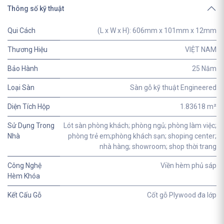
Thông số kỹ thuật
Qui Cách
(L x W x H): 606mm x 101mm x 12mm
Thương Hiệu
VIỆT NAM
Bảo Hành
25 Năm
Loại Sàn
Sàn gỗ kỹ thuật Engineered
Diện Tích Hộp
1.83618 m²
Sử Dụng Trong
Lót sàn phòng khách; phòng ngủ; phòng làm việc;
Nhà
phòng trẻ em;phòng khách sạn; shoping center;
nhà hàng; showroom; shop thời trang
Công Nghệ
Viền hèm phủ sáp
Hèm Khóa
Kết Cấu Gỗ
Cốt gỗ Plywood đa lớp