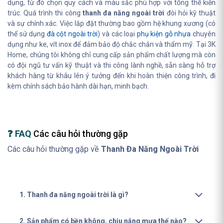
dụng, từ đó chọn quy cách và màu sắc phù hợp với tổng thể kiến
trúc. Quá trình thi công
thanh đa năng ngoài trời
đòi hỏi kỹ thuật
và sự chính xác. Việc lắp đặt thường bao gồm hệ khung xương (có
thể sử dụng
đà cột ngoài trời
) và các loại
phụ kiện gỗ nhựa
chuyên
dụng như ke, vít inox để đảm bảo độ chắc chắn và thẩm mỹ. Tại 3K
Home, chúng tôi không chỉ cung cấp sản phẩm chất lượng mà còn
có đội ngũ tư vấn kỹ thuật và thi công lành nghề, sẵn sàng hỗ trợ
khách hàng từ khâu lên ý tưởng đến khi hoàn thiện công trình, đi
kèm chính sách bảo hành dài hạn, minh bạch.
❓ FAQ
Các câu hỏi thường gặp
Các câu hỏi thường gặp về
Thanh Đa Năng Ngoài Trời
1. Thanh đa năng ngoài trời là gì?
2. Sản phẩm có bền không, chịu nắng mưa thế nào?