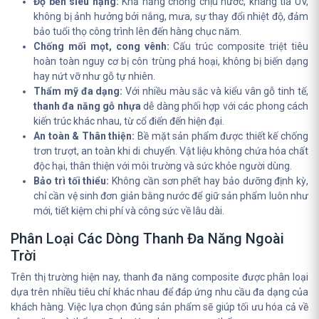
Độ bền siêu hạng:
Khả năng chống chịu nước, kháng tia UV,
không bị ảnh hưởng bởi nắng, mưa, sự thay đổi nhiệt độ, đảm
bảo tuổi thọ công trình lên đến hàng chục năm.
Chống mối mọt, cong vênh:
Cấu trúc composite triệt tiêu
hoàn toàn nguy cơ bị côn trùng phá hoại, không bị biến dạng
hay nứt vỡ như gỗ tự nhiên.
Thẩm mỹ đa dạng:
Với nhiều màu sắc và kiểu vân gỗ tinh tế,
thanh đa năng gỗ nhựa
dễ dàng phối hợp với các phong cách
kiến trúc khác nhau, từ cổ điển đến hiện đại.
An toàn & Thân thiện:
Bề mặt sản phẩm được thiết kế chống
trơn trượt, an toàn khi di chuyển. Vật liệu không chứa hóa chất
độc hại, thân thiện với môi trường và sức khỏe người dùng.
Bảo trì tối thiểu:
Không cần sơn phết hay bảo dưỡng định kỳ,
chỉ cần vệ sinh đơn giản bằng nước để giữ sản phẩm luôn như
mới, tiết kiệm chi phí và công sức về lâu dài.
Phân Loại Các Dòng Thanh Đa Năng Ngoài
Trời
Trên thị trường hiện nay, thanh đa năng composite được phân loại
dựa trên nhiều tiêu chí khác nhau để đáp ứng nhu cầu đa dạng của
khách hàng. Việc lựa chọn đúng sản phẩm sẽ giúp tối ưu hóa cả về