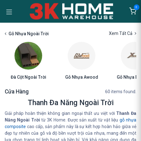
Bỏ qua để đến Nội dung
0
Xem Tất Cả
Gỗ Nhựa Ngoài Trời
Đà Cột Ngoài Trời
Gỗ Nhựa Awood
Gỗ Nhựa E
Cửa Hàng
60 items found.
Thanh Đa Năng Ngoài Trời
Giải pháp hoàn thiện không gian ngoại thất ưu việt với
Thanh Đa
Năng Ngoài Trời
từ 3K Home. Được sản xuất từ vật liệu
gỗ nhựa
composite
cao cấp, sản phẩm này là sự kết hợp hoàn hảo giữa vẻ
đẹp tự nhiên của gỗ và độ bền vượt trội của nhựa, mang đến một
lựa chọn trang trí linh hoạt và bền bỉ. Với khả năng ứng dụng đa