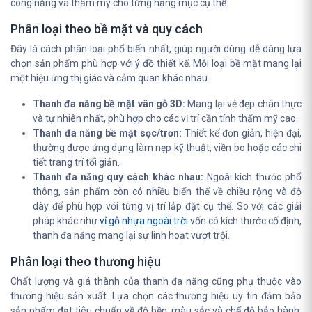
công năng và thẩm mỹ cho từng hạng mục cụ thể.
Phân loại theo bề mặt và quy cách
Đây là cách phân loại phổ biến nhất, giúp người dùng dễ dàng lựa
chọn sản phẩm phù hợp với ý đồ thiết kế. Mỗi loại bề mặt mang lại
một hiệu ứng thị giác và cảm quan khác nhau.
Thanh đa năng bề mặt vân gỗ 3D:
Mang lại vẻ đẹp chân thực
và tự nhiên nhất, phù hợp cho các vị trí cần tính thẩm mỹ cao.
Thanh đa năng bề mặt sọc/trơn:
Thiết kế đơn giản, hiện đại,
thường được ứng dụng làm nẹp kỹ thuật, viền bo hoặc các chi
tiết trang trí tối giản.
Thanh đa năng quy cách khác nhau:
Ngoài kích thước phổ
thông, sản phẩm còn có nhiều biến thể về chiều rộng và độ
dày để phù hợp với từng vị trí lắp đặt cụ thể. So với các giải
pháp khác như
vỉ gỗ nhựa ngoài trời
vốn có kích thước cố định,
thanh đa năng mang lại sự linh hoạt vượt trội.
Phân loại theo thương hiệu
Chất lượng và giá thành của thanh đa năng cũng phụ thuộc vào
thương hiệu sản xuất. Lựa chọn các thương hiệu uy tín đảm bảo
sản phẩm đạt tiêu chuẩn về độ bền, màu sắc và chế độ bảo hành.