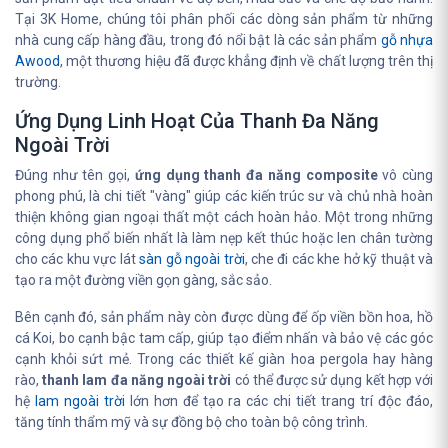
Tại 3K Home, chúng tôi phân phối các dòng sản phẩm từ những
nhà cung cấp hàng đầu, trong đó nổi bật là các sản phẩm
gỗ nhựa
Awood
, một thương hiệu đã được khẳng định về chất lượng trên thị
trường.
Ứng Dụng Linh Hoạt Của Thanh Đa Năng
Ngoài Trời
Đúng như tên gọi,
ứng dụng thanh đa năng composite
vô cùng
phong phú, là chi tiết "vàng" giúp các kiến trúc sư và chủ nhà hoàn
thiện không gian ngoại thất một cách hoàn hảo. Một trong những
công dụng phổ biến nhất là làm nẹp kết thúc hoặc len chân tường
cho các khu vực lát
sàn gỗ ngoài trời
, che đi các khe hở kỹ thuật và
tạo ra một đường viền gọn gàng, sắc sảo.
Bên cạnh đó, sản phẩm này còn được dùng để ốp viền bồn hoa, hồ
cá Koi, bo cạnh bậc tam cấp, giúp tạo điểm nhấn và bảo vệ các góc
cạnh khỏi sứt mẻ. Trong các thiết kế giàn hoa pergola hay hàng
rào,
thanh lam đa năng ngoài trời
có thể được sử dụng kết hợp với
hệ
lam ngoài trời
lớn hơn để tạo ra các chi tiết trang trí độc đáo,
tăng tính thẩm mỹ và sự đồng bộ cho toàn bộ công trình.