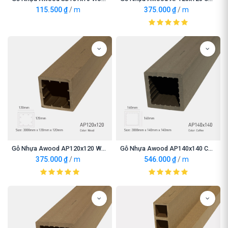
115.500
₫
/
m
375.000
₫
/
m
Gỗ Nhựa Awood AP120x120 Wood
Gỗ Nhựa Awood AP140x140 Coffee
375.000
₫
/
m
546.000
₫
/
m