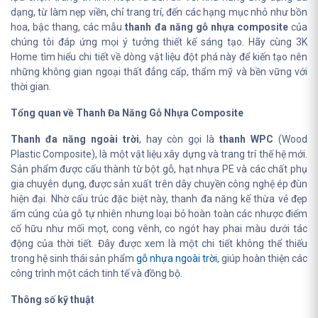
dạng, từ làm nẹp viền, chỉ trang trí, đến các hạng mục nhỏ như bồn
hoa, bậc thang, các mẫu
thanh đa năng gỗ nhựa composite
của
chúng tôi đáp ứng mọi ý tưởng thiết kế sáng tạo. Hãy cùng 3K
Home tìm hiểu chi tiết về dòng vật liệu đột phá này để kiến tạo nên
những không gian ngoại thất đẳng cấp, thẩm mỹ và bền vững với
thời gian.
Tổng quan về Thanh Đa Năng Gỗ Nhựa Composite
Thanh đa năng ngoài trời
, hay còn gọi là
thanh WPC
(Wood
Plastic Composite), là một vật liệu xây dựng và trang trí thế hệ mới.
Sản phẩm được cấu thành từ bột gỗ, hạt nhựa PE và các chất phụ
gia chuyên dụng, được sản xuất trên dây chuyền công nghệ ép đùn
hiện đại. Nhờ cấu trúc đặc biệt này, thanh đa năng kế thừa vẻ đẹp
ấm cúng của gỗ tự nhiên nhưng loại bỏ hoàn toàn các nhược điểm
cố hữu như mối mọt, cong vênh, co ngót hay phai màu dưới tác
động của thời tiết. Đây được xem là một chi tiết không thể thiếu
trong hệ sinh thái sản phẩm
gỗ nhựa ngoài trời
, giúp hoàn thiện các
công trình một cách tinh tế và đồng bộ.
Thông số kỹ thuật