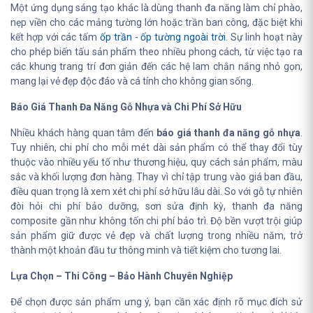
Một ứng dụng sáng tạo khác là dùng thanh đa năng làm chỉ phào,
nẹp viền cho các mảng tường lớn hoặc trần ban công, đặc biệt khi
kết hợp với các tấm
ốp trần - ốp tường ngoài trời
. Sự linh hoạt này
cho phép biến tấu sản phẩm theo nhiều phong cách, từ việc tạo ra
các khung trang trí đơn giản đến các hệ lam chắn nắng nhỏ gọn,
mang lại vẻ đẹp độc đáo và cá tính cho không gian sống.
Báo Giá Thanh Đa Năng Gỗ Nhựa và Chi Phí Sở Hữu
Nhiều khách hàng quan tâm đến
báo giá thanh đa năng gỗ nhựa
.
Tuy nhiên, chi phí cho mỗi mét dài sản phẩm có thể thay đổi tùy
thuộc vào nhiều yếu tố như thương hiệu, quy cách sản phẩm, màu
sắc và khối lượng đơn hàng. Thay vì chỉ tập trung vào giá ban đầu,
điều quan trọng là xem xét chi phí sở hữu lâu dài. So với gỗ tự nhiên
đòi hỏi chi phí bảo dưỡng, sơn sửa định kỳ, thanh đa năng
composite gần như không tốn chi phí bảo trì. Độ bền vượt trội giúp
sản phẩm giữ được vẻ đẹp và chất lượng trong nhiều năm, trở
thành một khoản đầu tư thông minh và tiết kiệm cho tương lai.
Lựa Chọn – Thi Công – Bảo Hành Chuyên Nghiệp
Để chọn được sản phẩm ưng ý, bạn cần xác định rõ mục đích sử