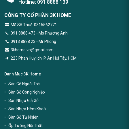
Hotline:
091 8888 139
CÔNG TY CỔ PHẦN 3K HOME
Mã Số Thuế: 0315562771
091 8888 473
- Ms Phương Anh
0913 8888 23 - Mr Phong
3khome.vn@gmail.com
223 Phan Huy Ích, P. An Hội Tây, HCM
Danh Mục 3K Home
Sàn Gỗ Ngoài Trời
Sàn Gỗ Công Nghiệp
Sàn Nhựa Giả Gỗ
Sàn Nhựa Hèm Khoá
Sàn Gỗ Tự Nhiên
Ốp Tường Nội Thất