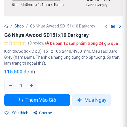
Shop
Gỗ Nhựa Awood SD151x10 Darkgrey
Gỗ Nhựa Awood SD151x10 Darkgrey
(0 review)
Đã bán 12 sản phẩm trong 24 giờ qua
Kích thước (R x C x D): 151 x 10 x 2440/4900 mm. Màu sắc: Dark
Grey (Xám Đậm). Thanh đa năng ứng dụng cho ốp tường, ốp trần,
lam trang trí ngoại thất.
115.500
₫
/
m
Thêm Vào Giỏ
Mua Ngay
Yêu thích
Chia sẻ