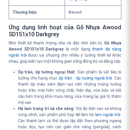
Thương hiệu
Awood
Ứng dụng linh hoạt của Gỗ Nhựa Awood
SD151x10 Darkgrey
Nhờ thiết kế thanh mỏng nhẹ và đặc tính bền bỉ,
Gỗ Nhựa
Awood SD151x10 Darkgrey
là một dạng
thanh đa năng
ngoài trời
được ưa chuộng cho nhiều ý tưởng thiết kế khác
nhau, giúp kiến tạo một không gian sống đồng bộ và đẳng cấp.
Ốp trần, ốp tường ngoại thất:
Sản phẩm là vật liệu lý
tưởng cho hạng mục
ốp trần - ốp tường ngoài trời
. Các
thanh ốp màu xám đậm tạo nên những mảng tường
hoặc trần mái hiên vững chãi, hiện đại, vừa bảo vệ kết
cấu bên trong khỏi mưa nắng, vừa mang lại giá trị thẩm
mỹ cao.
Hệ lam trang trí và che nắng:
Với độ bền cao và không
cong vênh, sản phẩm phù hợp để làm hệ
lam ngoài trời
.
Các thanh lam có thể được lắp đặt theo phương ngang
hoặc dọc, tạo nên các giàn che nắng (pergola), vách