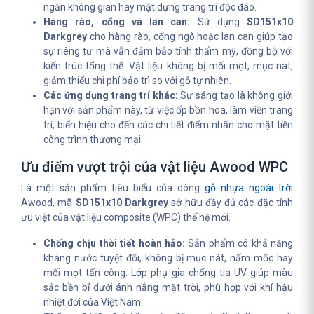
ngăn không gian hay mặt dựng trang trí độc đáo.
Hàng rào, cổng và lan can:
Sử dụng
SD151x10
Darkgrey
cho hàng rào, cổng ngõ hoặc lan can giúp tạo
sự riêng tư mà vẫn đảm bảo tính thẩm mỹ, đồng bộ với
kiến trúc tổng thể. Vật liệu không bị mối mọt, mục nát,
giảm thiểu chi phí bảo trì so với gỗ tự nhiên.
Các ứng dụng trang trí khác:
Sự sáng tạo là không giới
hạn với sản phẩm này, từ việc ốp bồn hoa, làm viền trang
trí, biển hiệu cho đến các chi tiết điểm nhấn cho mặt tiền
công trình thương mại.
Ưu điểm vượt trội của vật liệu Awood WPC
Là một sản phẩm tiêu biểu của dòng
gỗ nhựa ngoài trời
Awood, mã
SD151x10 Darkgrey
sở hữu đầy đủ các đặc tính
ưu việt của vật liệu composite (WPC) thế hệ mới.
Chống chịu thời tiết hoàn hảo:
Sản phẩm có khả năng
kháng nước tuyệt đối, không bị mục nát, nấm mốc hay
mối mọt tấn công. Lớp phụ gia chống tia UV giúp màu
sắc bền bỉ dưới ánh nắng mặt trời, phù hợp với khí hậu
nhiệt đới của Việt Nam.