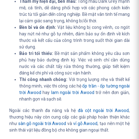
Thẩm mỹ hiện đại, bền màu:
Tông màu Dark Grey mạnh
mẽ, cá tính, dễ dàng phối hợp với các phong cách kiến
trúc từ tối giản đến công nghiệp. Bề mặt vân tinh tế mang
lại cảm giác sang trọng, không bị lỗi thời.
Bền bỉ và ổn định:
Vật liệu không bị cong vênh, co ngót
hay nứt nẻ như gỗ tự nhiên, đảm bảo sự ổn định về kích
thước và kết cấu của công trình trong suốt thời gian dài
sử dụng.
Bảo trì tối thiểu:
Bề mặt sản phẩm không yêu cầu sơn
phủ hay bảo dưỡng định kỳ. Việc vệ sinh chỉ cần dùng
nước và các chất tẩy rửa thông thường, giúp tiết kiệm
đáng kể chi phí và công sức vận hành.
Thi công nhanh chóng:
Với trọng lượng nhẹ và thiết kế
thông minh, việc thi công các hệ
ốp trần - ốp tường ngoài
trời Awood
hay
lam ngoài trời Awood
trở nên đơn giản,
nhanh gọn và sạch sẽ.
Ngoài các thanh đa năng và hệ
đà cột ngoài trời Awood
,
thương hiệu này còn cung cấp các giải pháp hoàn thiện khác
như
sàn gỗ ngoài trời Awood
và
vỉ gỗ Awood
, tạo nên một hệ
sinh thái vật liệu đồng bộ cho không gian ngoại thất.